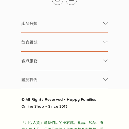
產品分類
有機/無農藥新鮮蔬果
飲食雜誌
有機 / 無添加食品
快樂家庭 飲食雜誌
有機 / 無添加飲品
客戶服務
美食研究所
養生保健好東西
常見問題
雲南搜食記
關於我們
酒類
聯繫我們
粒粒皆辛苦
特別推介
關於我們
快樂電視台
© All Rights Reserved - Happy Families
雜貨部
送貨
Online Shop - Since 2013
禮品部
條款及細則
折上折大特價
「用心入貨」是我們店的座右銘。食品、飲品、養
隱私政策