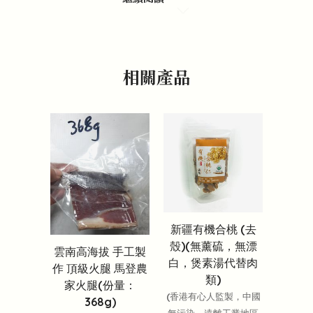
相關產品
新疆有機合桃 (去
殼)(無薰硫，無漂
雲南高海拔 手工製
白，煲素湯代替肉
作 頂級火腿 馬登農
類)
家火腿(份量：
(香港有心人監製，中國
368g)
無污染、遠離工業地區