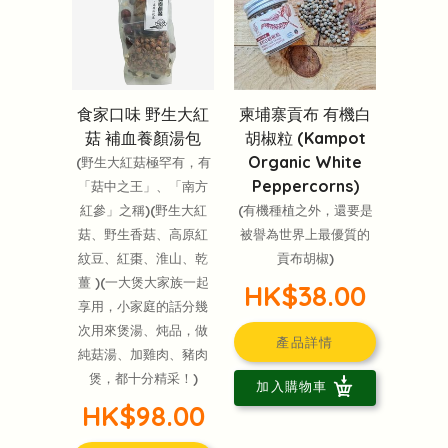
食家口味 野生大紅
柬埔寨貢布 有機白
菇 補血養顏湯包
胡椒粒 (Kampot
Organic White
(野生大紅菇極罕有，有
Peppercorns)
「菇中之王」、「南方
紅參」之稱)(野生大紅
(有機種植之外，還要是
菇、野生香菇、高原紅
被譽為世界上最優質的
紋豆、紅棗、淮山、乾
貢布胡椒)
薑 )(一大煲大家族一起
HK$38.00
享用，小家庭的話分幾
次用來煲湯、炖品，做
產品詳情
純菇湯、加雞肉、豬肉
煲，都十分精采！)
加入購物車
HK$98.00