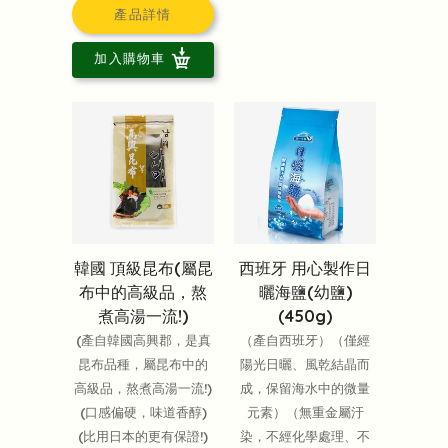
產品詳情
加入購物車
韓國 頂級昆布(屬昆
西班牙 用心製作日
布中的高級品，熬
曬海鹽(幼鹽)
煮高湯一流!)
(450g)
(產自韓國高興郡，是真
（產自西班牙）（僅經
昆布品種，屬昆布中的
陽光日曬、風乾結晶而
高級品，熬煮高湯一流!)
成，保留海水中的微量
(口感偏硬，味道香醇)
元素）（無重金屬汙
(比用日本的更有保證!)
染，不經化學處理、不