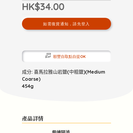
HK$34.00
如需復貨通知，請先登入
順豐自取點自提OK
成分
: 喜馬拉雅山岩鹽(中粗鹽)(Medium
Coarse)
454g
產品詳情
繼續閱讀