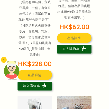
（雲南有18名腿，宣威
種植。種植產品的農場
只屬其中一種，有食家
均連續9年取得美國或歐
曾經說過：雪幫山下肉
盟有機認証。)
飄香 馬登火腿甲天下）
HK$62.00
（可以切片火炙或蒸熱
享用、蒸豆腐、煲湯、
炒菜、煲仔飯都是食家
產品詳情
選擇！）(風乾期足足有
40個月)(貨量有限，售
加入購物車
完即止)
1
HK$228.00
產品詳情
頭像生成器: 快樂家庭網上店
加入購物車