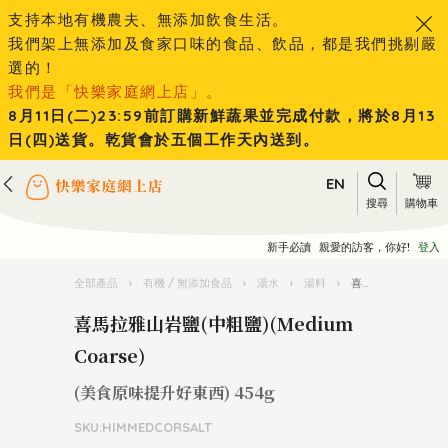
支持本地有機農夫、無添加飲食生活。
我們架上無添加及食家口味的食品、飲品，都是我們挑剔嚴
選的！
我們是「快樂家庭網上店」。
8月11日(二)23:59前訂購新鮮蔬果並完成付款，將於8月13
日(四)送貨。乾貨會於五個工作天內送到。
EN
搜尋
購物車
新手必讀
親愛的訪客，你好!
登入
全部產品
›
有機 / 無添加食品
›
湯水
›
湯料
›
喜馬拉雅山岩鹽(中粗鹽)(Medium Coarse)
喜馬拉雅山岩鹽(中粗鹽)(Medium
Coarse)
(美食原味提升好東西) 454g
SKU:HIMMEDCORSALT