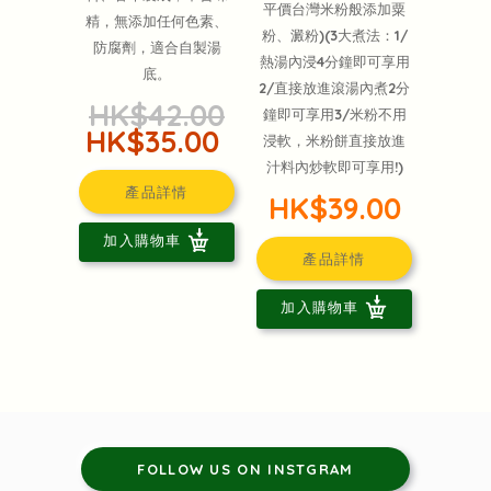
平價台灣米粉般添加粟
精，無添加任何色素、
粉、澱粉)(3大煮法：1/
防腐劑，適合自製湯
熱湯內浸4分鐘即可享用
底。
2/直接放進滾湯內煮2分
HK$42.00
鐘即可享用3/米粉不用
HK$35.00
浸軟，米粉餅直接放進
汁料內炒軟即可享用!)
產品詳情
HK$39.00
加入購物車
產品詳情
加入購物車
FOLLOW US ON INSTGRAM