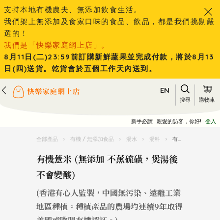
支持本地有機農夫、無添加飲食生活。
我們架上無添加及食家口味的食品、飲品，都是我們挑剔嚴
選的！
我們是「快樂家庭網上店」。
8月11日(二)23:59前訂購新鮮蔬果並完成付款，將於8月13
日(四)送貨。乾貨會於五個工作天內送到。
EN
搜尋
購物車
新手必讀
親愛的訪客，你好!
登入
全部產品
›
有機 / 無添加食品
›
湯水
›
湯料
›
有機薏米 (無添加 不薰硫磺，煲湯後不會變酸)
有機薏米 (無添加 不薰硫磺，煲湯後
不會變酸)
(香港有心人監製，中國無污染、遠離工業
地區種植。種植產品的農場均連續9年取得