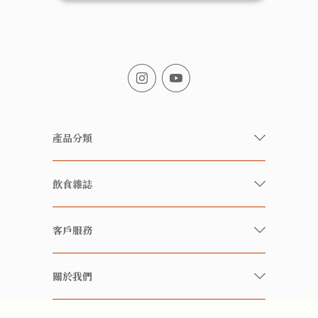
產品分類
有機/無農藥新鮮蔬果
飲食雜誌
有機 / 無添加食品
快樂家庭 飲食雜誌
有機 / 無添加飲品
客戶服務
美食研究所
養生保健好東西
常見問題
雲南搜食記
關於我們
酒類
聯繫我們
粒粒皆辛苦
特別推介
關於我們