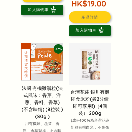
HK$19.00
加入購物車
產品詳情
加入購物車
-17%
法國 有機雞湯粒(法
台灣花蓮 銀川有機
式風味：香芹、洋
即食米粉(煮2分鐘
蔥、香料、香草)
即可享用!)（4個
(不含味精) (8粒裝 )
裝） 200g
(80g )
(成份100%為台灣花蓮
用有機雞、蔬菜、香
新鮮有機白米，不會像
料、香草製成，不含味