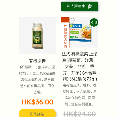
加入購物車
-21%
法式 有機蔬菜 上湯
粒(胡蘿蔔、洋蔥、
有機蔗糖
大蒜、韭蔥、香
(不經漂白，無添加抗凝
芹、芹菜) (不含味
結劑，不含二氧化硫)(由
精) (6粒裝 )(72g )
德國經驗老到，歷史最
用有機蔬菜、香料、香
悠久的有機品牌，用心
草製成，不含味精，無
監製)
添加任何色素、防腐
HK$36.00
劑，適合自製湯底。
HK$24.00
產品詳情