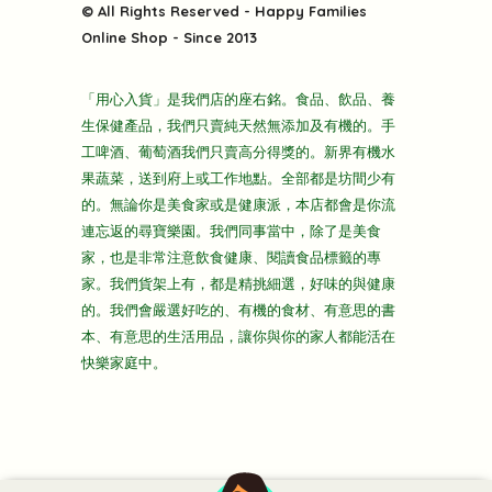
快樂電視台
© All Rights Reserved - Happy Families
雜貨部
送貨
Online Shop - Since 2013
禮品部
條款及細則
折上折大特價
「用心入貨」是我們店的座右銘。食品、飲品、養
隱私政策
生保健產品，我們只賣純天然無添加及有機的。手
主頁
工啤酒、葡萄酒我們只賣高分得獎的。新界有機水
果蔬菜，送到府上或工作地點。全部都是坊間少有
的。無論你是美食家或是健康派，本店都會是你流
連忘返的尋寶樂園。我們同事當中，除了是美食
家，也是非常注意飲食健康、閱讀食品標籤的專
家。我們貨架上有，都是精挑細選，好味的與健康
的。我們會嚴選好吃的、有機的食材、有意思的書
本、有意思的生活用品，讓你與你的家人都能活在
快樂家庭中。