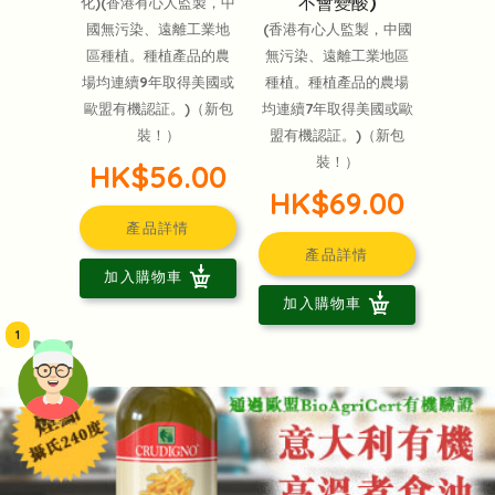
不會變酸)
化)(香港有心人監製，中
國無污染、遠離工業地
(香港有心人監製，中國
區種植。種植產品的農
無污染、遠離工業地區
場均連續9年取得美國或
種植。種植產品的農場
歐盟有機認証。)（新包
均連續7年取得美國或歐
裝！）
盟有機認証。)（新包
裝！）
HK$56.00
HK$69.00
產品詳情
產品詳情
加入購物車
加入購物車
1
頭像生成器: 快樂家庭網上店