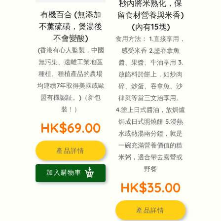
秒內將米熟化，保
有機百合 (無添加
留食材營養與米香)
不薰硫磺，煲湯後
(內有15塊)
不會變酸)
食用方法： 1.直接享用，
(香港有心人監製，中國
感受米香 2.塗吞拿魚
無污染、遠離工業地區
醬、果醬、牛油享用 3.
種植。種植產品的農場
放餡料於餅上，如炒肉
均連續7年取得美國或歐
碎、炒蛋、吞拿魚、沙
盟有機認証。)（新包
律菜等當三文治享用。
裝！）
4.塗上日式醬油，放焗爐
焗成日式照燒餅 5.浸熱
HK$69.00
水或熱湯兩分鐘，就是
一碗充滿營養價值的糙
產品詳情
米粥，適合帶去露營或
野餐
加入購物車
HK$35.00
產品詳情