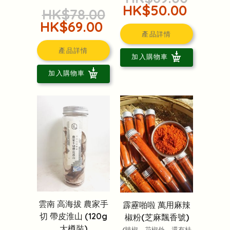
HK$50.00
HK$78.00
HK$69.00
產品詳情
產品詳情
加入購物車
加入購物車
雲南 高海拔 農家手
霹靂啪啦 萬用麻辣
切 帶皮淮山 (120g
椒粉(芝麻飄香號)
大樽裝)
(辣椒、花椒外，還有桂