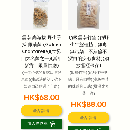
雲南 高海拔 野生手
頂級雲南竹笙 (仿野
採 雞油菌 (Golden
生生態種植，無毒
Chantarelle)(世界
無污染，不薰硫不
四大名菌之一)(當年
漂白的安心食材)(須
新貨，限量供應)
放雪櫃保存)
(一生必試的食家口味好
(短裙竹笙)(絕無化學臭
東西)(未試過的話，你不
味，只有幽香)(高級中菜
知道自己錯過了什麼)
的味道和口感)(燉湯炆素
菜一流)
HK$68.00
HK$88.00
產品詳情
產品詳情
加入購物車