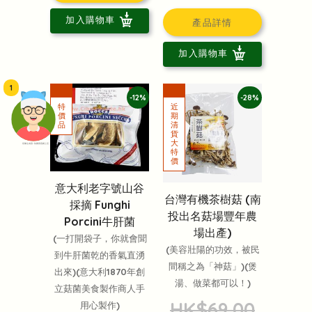
加入購物車
產品詳情
加入購物車
1
-12%
-28%
頭像生成器: 快樂家庭網上店
意大利老字號山谷
‎台灣有機茶樹菇 (南
採摘 Funghi
投出名菇場豐年農
Porcini牛肝菌
場出產)
(一打開袋子，你就會聞
(美容壯陽的功效，被民
到牛肝菌乾的香氣直湧
間稱之為「神菇」)(煲
出來)(意大利1870年創
湯、做菜都可以！)
立菇菌美食製作商人手
HK$69.00
用心製作)