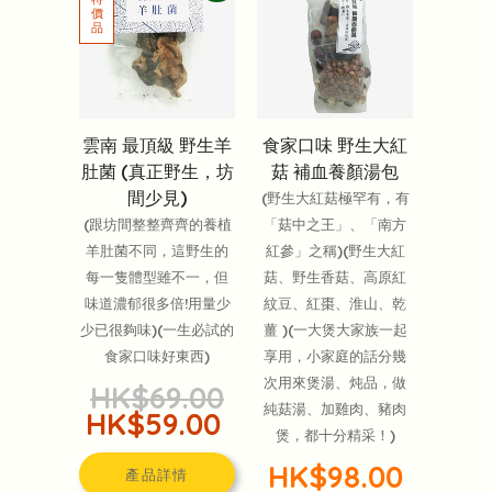
雲南 最頂級 野生羊
食家口味 野生大紅
肚菌 (真正野生，坊
菇 補血養顏湯包
間少見)
(野生大紅菇極罕有，有
(跟坊間整整齊齊的養植
「菇中之王」、「南方
羊肚菌不同，這野生的
紅參」之稱)(野生大紅
每一隻體型雖不一，但
菇、野生香菇、高原紅
味道濃郁很多倍!用量少
紋豆、紅棗、淮山、乾
少已很夠味)(一生必試的
薑 )(一大煲大家族一起
食家口味好東西)
享用，小家庭的話分幾
次用來煲湯、炖品，做
HK$69.00
純菇湯、加雞肉、豬肉
HK$59.00
煲，都十分精采！)
HK$98.00
產品詳情