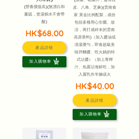
(營養價值高)(無漂白和
皮、八角、芝麻)(雲南食
薰硫，煲湯焗水不會帶
家 黃金比例配製，成份
酸)
包括多種用心生曬、放
涼，再打成碎末的雲南
HK$68.00
高原香料)（加入醬油或
清湯攪勻，即食超級美
產品詳情
味拌麵醬、吃火鍋的特
式沾醬）（加上青檸
加入購物車
汁、魚露沾海鮮吃，加
入腐乳作羊腩或火
HK$40.00
產品詳情
加入購物車