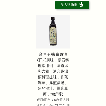
加入購物車
台灣 有機 白醬油
(日式風味，懷石料
理常用到，味道温
和含蓄，適合為湯
類料理提味，作茶
碗蒸、厚煎蛋捲、
魚的澄汁、燙豌豆
莢，海鮮等)
(製造商自1943年投入醬
油製造至今已77年)(以澳