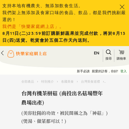
支持本地有機農夫、無添加飲食生活。
我們架上無添加及食家口味的食品、飲品，都是我們挑剔嚴
選的！
我們是「快樂家庭網上店」。
8月11日(二)23:59前訂購新鮮蔬果並完成付款，將於8月13
日(四)送貨。乾貨會於五個工作天內送到。
EN
搜尋
購物車
新手必讀
親愛的訪客，你好!
登入
全部產品
›
特別推介
›
各國美食
›
台灣美食巡禮
›
‎台灣有機茶樹
‎台灣有機茶樹菇 (南投出名菇場豐年
農場出產)
(美容壯陽的功效，被民間稱之為「神菇」)
(煲湯、做菜都可以！)