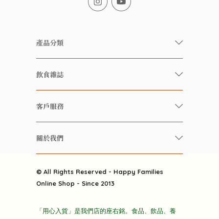
產品分類
有機/無農藥新鮮蔬果
飲食雜誌
有機 / 無添加食品
快樂家庭 飲食雜誌
有機 / 無添加飲品
客戶服務
美食研究所
養生保健好東西
常見問題
雲南搜食記
關於我們
酒類
聯繫我們
粒粒皆辛苦
特別推介
關於我們
快樂電視台
© All Rights Reserved - Happy Families
雜貨部
送貨
Online Shop - Since 2013
禮品部
條款及細則
折上折大特價
「用心入貨」是我們店的座右銘。食品、飲品、養
隱私政策