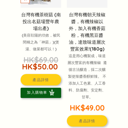
‎台灣有機茶樹菇 (南
台灣有機朝天辣椒
投出名菇場豐年農
醬，有機辣椒以
場出產)
外，加入有機香菇
粉，有機黑豆醬
(美容壯陽的功效，被民
油，達致味道層次
間稱之為「神菇」)(煲
豐富效果!(180g)
湯、做菜都可以！)
這是用心機製成，味道
HK$69.00
層次豐富的有機辣椒 遵
HK$50.00
循古法釀造，採二次釀
製使辣醬香醇鮮辣。 不
產品詳情
添加人工色素、人工香
料、防腐劑、安定劑、
加入購物車
甘草。
HK$49.00
產品詳情