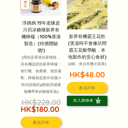
淳媽媽 15年老陳皮
川貝冰糖燉新界有
新界有機霸王花乾
機檸檬（100%香港
(煲湯時不會像坊間
製造）(特價體驗
霸王花般帶酸，本
價!)
地製作的安心食材)
(用的是香港自家種植，
(2兩，來自有機火龍果)
具有機認證的新界檸檬：
無打蠟、無農藥、無防腐
HK$48.00
劑，檸檬都是製作前幾小
時內採摘的)(輕鬆舒緩暖
產品詳情
風機帶來的喉嚨乾燥)
HK$228.00
加入購物車
HK$180.00
產品詳情