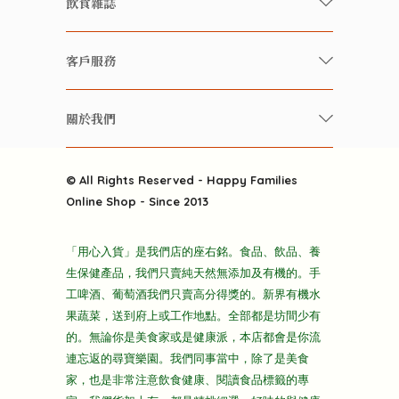
飲食雜誌
有機 / 無添加食品
快樂家庭 飲食雜誌
有機 / 無添加飲品
客戶服務
美食研究所
養生保健好東西
常見問題
雲南搜食記
關於我們
酒類
聯繫我們
粒粒皆辛苦
特別推介
關於我們
快樂電視台
© All Rights Reserved - Happy Families
雜貨部
送貨
Online Shop - Since 2013
禮品部
條款及細則
折上折大特價
「用心入貨」是我們店的座右銘。食品、飲品、養
隱私政策
生保健產品，我們只賣純天然無添加及有機的。手
主頁
工啤酒、葡萄酒我們只賣高分得獎的。新界有機水
果蔬菜，送到府上或工作地點。全部都是坊間少有
的。無論你是美食家或是健康派，本店都會是你流
連忘返的尋寶樂園。我們同事當中，除了是美食
家，也是非常注意飲食健康、閱讀食品標籤的專