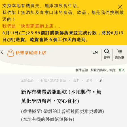
支持本地有機農夫、無添加飲食生活。
我們架上無添加及食家口味的食品、飲品，都是我們挑剔嚴
選的！
我們是「快樂家庭網上店」。
8月11日(二)23:59前訂購新鮮蔬果並完成付款，將於8月13
日(四)送貨。乾貨會於五個工作天內送到。
EN
搜尋
購物車
新手必讀
親愛的訪客，你好!
登入
全部產品
›
有機 / 無添加食品
›
湯水
›
湯料
›
新界有機帶殼龍眼乾 (本地製作，無薰化學防腐劑，安心食材)
新界有機帶殼龍眼乾 (本地製作，無
薰化學防腐劑，安心食材)
(香港極罕! 帶殼的比普通桂圓更甜更香濃)
(本地有機的外面絕無僅有)