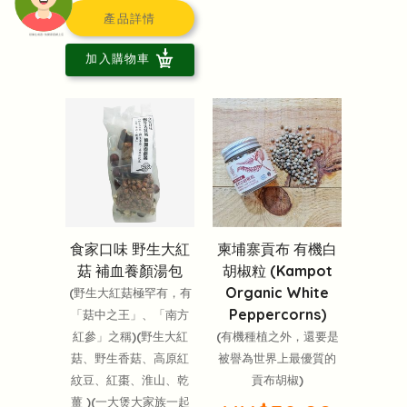
產品詳情
頭像生成器: 快樂家庭網上店
加入購物車
食家口味 野生大紅
柬埔寨貢布 有機白
菇 補血養顏湯包
胡椒粒 (Kampot
Organic White
(野生大紅菇極罕有，有
Peppercorns)
「菇中之王」、「南方
紅參」之稱)(野生大紅
(有機種植之外，還要是
菇、野生香菇、高原紅
被譽為世界上最優質的
紋豆、紅棗、淮山、乾
貢布胡椒)
薑 )(一大煲大家族一起