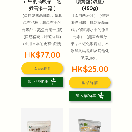
布中的高級品，熬
曬海鹽(幼鹽)
煮高湯一流!)
(450g)
(產自韓國高興郡，是真
（產自西班牙）（僅經
昆布品種，屬昆布中的
陽光日曬、風乾結晶而
高級品，熬煮高湯一流!)
成，保留海水中的微量
(口感偏硬，味道香醇)
元素）（無重金屬汙
(比用日本的更有保證!)
染，不經化學處理、不
添加抗結塊劑及其他化
HK$77.00
學添加物）
HK$25.00
產品詳情
加入購物車
產品詳情
加入購物車