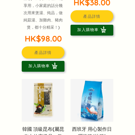
HK$38.00
享用，小家庭的話分幾
次用來煲湯、炖品，做
產品詳情
純菇湯、加雞肉、豬肉
煲，都十分精采！)
加入購物車
HK$98.00
產品詳情
加入購物車
韓國 頂級昆布(屬昆
西班牙 用心製作日