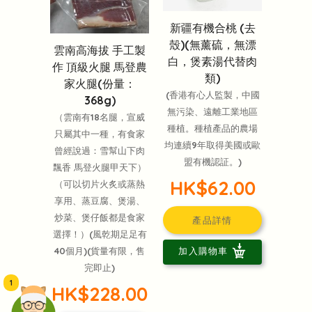
新疆有機合桃 (去
殼)(無薰硫，無漂
雲南高海拔 手工製
白，煲素湯代替肉
作 頂級火腿 馬登農
類)
家火腿(份量：
(香港有心人監製，中國
368g)
無污染、遠離工業地區
（雲南有18名腿，宣威
種植。種植產品的農場
只屬其中一種，有食家
均連續9年取得美國或歐
曾經說過：雪幫山下肉
盟有機認証。)
飄香 馬登火腿甲天下）
HK$62.00
（可以切片火炙或蒸熱
享用、蒸豆腐、煲湯、
炒菜、煲仔飯都是食家
產品詳情
選擇！）(風乾期足足有
40個月)(貨量有限，售
加入購物車
完即止)
1
HK$228.00