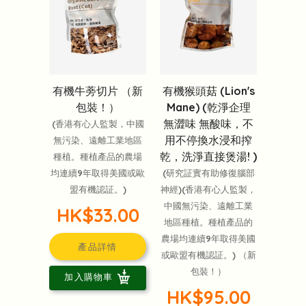
有機牛蒡切片 （新
有機猴頭菇 (Lion's
包裝！）
Mane) (乾淨企理
無澀味 無酸味，不
(香港有心人監製，中國
用不停換水浸和搾
無污染、遠離工業地區
乾，洗淨直接煲湯! )
種植。種植產品的農場
均連續9年取得美國或歐
(研究証實有助修復腦部
盟有機認証。)
神經)(香港有心人監製，
中國無污染、遠離工業
HK$33.00
地區種植。種植產品的
農場均連續9年取得美國
產品詳情
或歐盟有機認証。) （新
包裝！）
加入購物車
HK$95.00