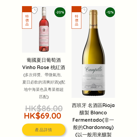
-20%
-12%
葡國夏日葡萄酒
Vinho Rose 桃紅酒
(多次得獎、帶微氣泡、
夏日必飲的清爽好酒)(配
地中海菜色及粵菜都超
匹配)
西班牙 名酒區Rioja
HK$86.00
釀製 Blanco
HK$69.00
Fermentado(非一
般的Chardonnay)
產品詳情
(以一般用來釀製