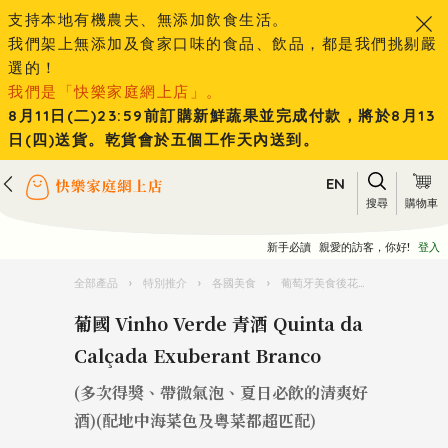
支持本地有機農夫、無添加飲食生活。
我們架上無添加及食家口味的食品、飲品，都是我們挑剔嚴
選的！
我們是「快樂家庭網上店」。
8月11日(二)23:59前訂購新鮮蔬果並完成付款，將於8月13
日(四)送貨。乾貨會於五個工作天內送到。
EN
搜尋
購物車
新手必讀
親愛的訪客，你好!
登入
全部產品
›
特別推介
›
各國美食
›
葡萄牙美食後花園
›
葡國 Vinho
葡國 Vinho Verde 青酒 Quinta da
Calçada Exuberant Branco
(多次得獎、帶微氣泡、夏日必飲的清爽好
酒)(配地中海菜色及粵菜都超匹配)