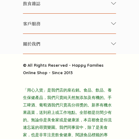
有機/無農藥新鮮蔬果
飲食雜誌
有機 / 無添加食品
快樂家庭 飲食雜誌
有機 / 無添加飲品
客戶服務
美食研究所
養生保健好東西
常見問題
雲南搜食記
關於我們
酒類
聯繫我們
粒粒皆辛苦
特別推介
關於我們
快樂電視台
© All Rights Reserved - Happy Families
雜貨部
送貨
Online Shop - Since 2013
禮品部
條款及細則
折上折大特價
「用心入貨」是我們店的座右銘。食品、飲品、養
隱私政策
生保健產品，我們只賣純天然無添加及有機的。手
主頁
工啤酒、葡萄酒我們只賣高分得獎的。新界有機水
果蔬菜，送到府上或工作地點。全部都是坊間少有
的。無論你是美食家或是健康派，本店都會是你流
連忘返的尋寶樂園。我們同事當中，除了是美食
家，也是非常注意飲食健康、閱讀食品標籤的專