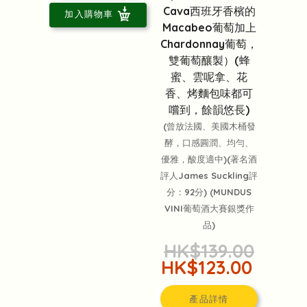
Cava西班牙香檳的
加入購物車
Macabeo葡萄加上
Chardonnay葡萄，
雙葡萄釀製）(蜂
蜜、雲呢拿、花
香、烤麵包味都可
嚐到，餘韻悠長)
(曾放法國、美國木桶發
酵，口感圓潤、均勻、
優雅，酸度適中)(著名酒
評人James Suckling評
分：92分) (MUNDUS
VINI葡萄酒大賽銀獎作
品)
HK$139.00
HK$123.00
產品詳情