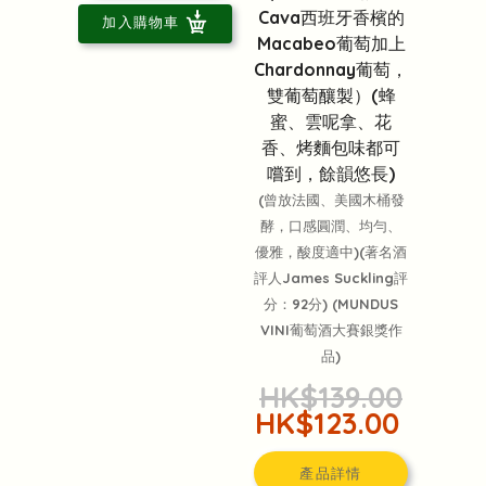
Cava西班牙香檳的
加入購物車
Macabeo葡萄加上
Chardonnay葡萄，
雙葡萄釀製）(蜂
蜜、雲呢拿、花
香、烤麵包味都可
嚐到，餘韻悠長)
(曾放法國、美國木桶發
酵，口感圓潤、均勻、
優雅，酸度適中)(著名酒
評人James Suckling評
分：92分) (MUNDUS
VINI葡萄酒大賽銀獎作
品)
HK$139.00
HK$123.00
產品詳情