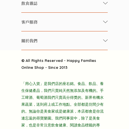
有機/無農藥新鮮蔬果
飲食雜誌
有機 / 無添加食品
快樂家庭 飲食雜誌
有機 / 無添加飲品
客戶服務
美食研究所
養生保健好東西
常見問題
雲南搜食記
關於我們
酒類
聯繫我們
粒粒皆辛苦
特別推介
關於我們
快樂電視台
© All Rights Reserved - Happy Families
雜貨部
送貨
Online Shop - Since 2013
禮品部
條款及細則
折上折大特價
「用心入貨」是我們店的座右銘。食品、飲品、養
隱私政策
生保健產品，我們只賣純天然無添加及有機的。手
主頁
工啤酒、葡萄酒我們只賣高分得獎的。新界有機水
果蔬菜，送到府上或工作地點。全部都是坊間少有
的。無論你是美食家或是健康派，本店都會是你流
連忘返的尋寶樂園。我們同事當中，除了是美食
家，也是非常注意飲食健康、閱讀食品標籤的專