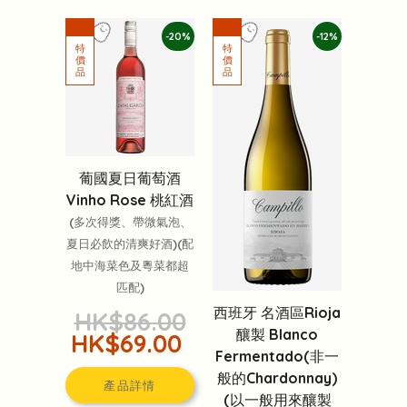
-20%
-12%
葡國夏日葡萄酒
Vinho Rose 桃紅酒
(多次得獎、帶微氣泡、
夏日必飲的清爽好酒)(配
地中海菜色及粵菜都超
匹配)
西班牙 名酒區Rioja
HK$86.00
釀製 Blanco
HK$69.00
Fermentado(非一
般的Chardonnay)
產品詳情
(以一般用來釀製