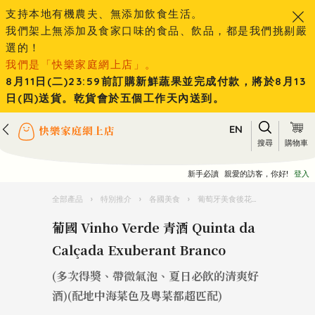
支持本地有機農夫、無添加飲食生活。
我們架上無添加及食家口味的食品、飲品，都是我們挑剔嚴
選的！
我們是「快樂家庭網上店」。
8月11日(二)23:59前訂購新鮮蔬果並完成付款，將於8月13
日(四)送貨。乾貨會於五個工作天內送到。
EN
搜尋
購物車
新手必讀
親愛的訪客，你好!
登入
全部產品
›
特別推介
›
各國美食
›
葡萄牙美食後花園
›
葡國 Vinho
葡國 Vinho Verde 青酒 Quinta da
Calçada Exuberant Branco
(多次得獎、帶微氣泡、夏日必飲的清爽好
酒)(配地中海菜色及粵菜都超匹配)