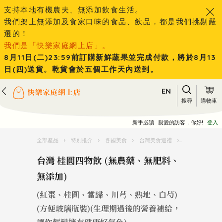
支持本地有機農夫、無添加飲食生活。
我們架上無添加及食家口味的食品、飲品，都是我們挑剔嚴
選的！
我們是「快樂家庭網上店」。
8月11日(二)23:59前訂購新鮮蔬果並完成付款，將於8月13
日(四)送貨。乾貨會於五個工作天內送到。
EN
搜尋
購物車
新手必讀
親愛的訪客，你好!
登入
全部產品
›
特別推介
›
各國美食
›
台灣美食巡禮
›
台灣 桂圓四物
台灣 桂圓四物飲 (無農藥、無肥料、
無添加)
(紅棗、桂圓、當歸、川芎、熟地、白芍)
(方便玻璃瓶裝)(生理期過後的營養補給，