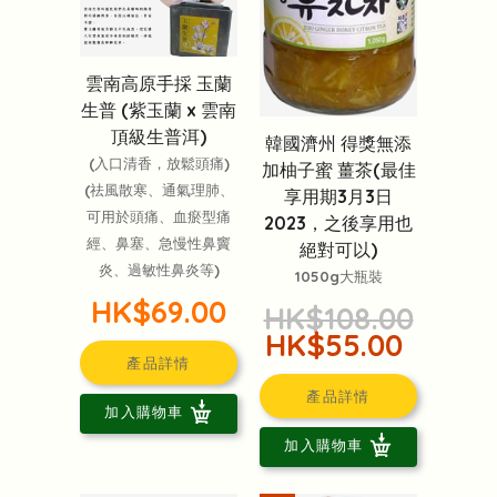
雲南高原手採 玉蘭
生普 (紫玉蘭 x 雲南
頂級生普洱)
韓國濟州 得獎無添
(入口清香，放鬆頭痛)
加柚子蜜 薑茶(最佳
(祛風散寒、通氣理肺、
享用期3月3日
可用於頭痛、血瘀型痛
2023，之後享用也
經、鼻塞、急慢性鼻竇
絕對可以)
炎、過敏性鼻炎等)
1050g大瓶裝
HK$69.00
HK$108.00
HK$55.00
產品詳情
產品詳情
加入購物車
加入購物車