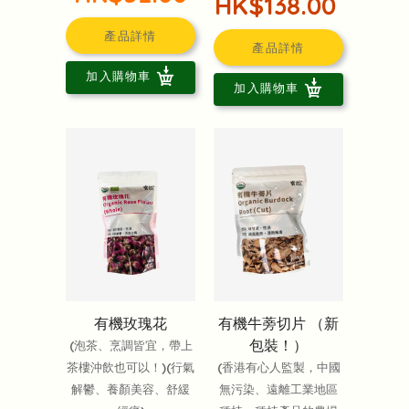
HK$138.00
產品詳情
產品詳情
加入購物車
加入購物車
有機玫瑰花
有機牛蒡切片 （新
包裝！）
(泡茶、烹調皆宜，帶上
茶樓沖飲也可以！)(行氣
(香港有心人監製，中國
解鬱、養顏美容、舒緩
無污染、遠離工業地區