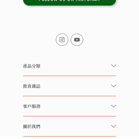
產品分類
有機/無農藥新鮮蔬果
飲食雜誌
有機 / 無添加食品
快樂家庭 飲食雜誌
有機 / 無添加飲品
客戶服務
美食研究所
養生保健好東西
常見問題
雲南搜食記
關於我們
酒類
聯繫我們
粒粒皆辛苦
特別推介