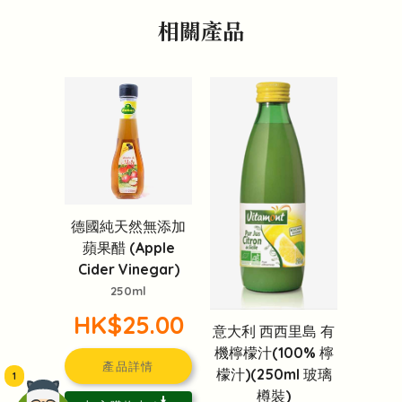
相關產品
德國純天然無添加
蘋果醋 (Apple
Cider Vinegar)
250ml
HK$25.00
意大利 西西里島 有
機檸檬汁(100% 檸
產品詳情
檬汁)(250ml 玻璃
1
樽裝)