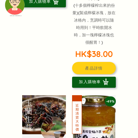
加入購物車
(十多個檸檬榨出來的份
量)(製成檸檬冰塊，放在
頭像生成器: 快樂家庭網上店
冰格內，烹調時可以隨
時用到！平時飲開水
時，加一塊檸檬冰塊也
很醒胃！)
HK$38.00
產品詳情
加入購物車
-49%