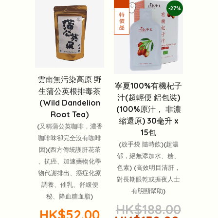
-27%
雲南無污染高原 野
寧夏100%有機杞子
生蒲公英根排毒茶
汁(超輕便 鋁包裝)
(Wild Dandelion
(100%原汁， 非濃
Root Tea)
縮還原) 30毫升 x
(又稱蒲公英咖啡，濃香
15包
咖啡味卻完全沒有咖啡
(放手袋 隨時飲)(超濃
因)(西方傳統護肝花茶
郁，絕無添加水、糖、
、抗癌、加速藥物化學
色素) (高效明目清肝，
物代謝排出、癌症化療
對長期眼乾或捱夜人士
調養、催乳、舒緩便
有明顯幫助)
秘、降血糖血脂)
HK$188.00
HK$52.00