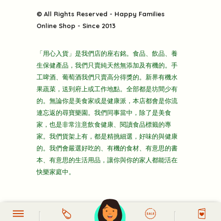
關於我們
快樂電視台
© All Rights Reserved - Happy Families
雜貨部
送貨
Online Shop - Since 2013
禮品部
條款及細則
折上折大特價
「用心入貨」是我們店的座右銘。食品、飲品、養
隱私政策
生保健產品，我們只賣純天然無添加及有機的。手
主頁
工啤酒、葡萄酒我們只賣高分得獎的。新界有機水
果蔬菜，送到府上或工作地點。全部都是坊間少有
的。無論你是美食家或是健康派，本店都會是你流
連忘返的尋寶樂園。我們同事當中，除了是美食
家，也是非常注意飲食健康、閱讀食品標籤的專
家。我們貨架上有，都是精挑細選，好味的與健康
的。我們會嚴選好吃的、有機的食材、有意思的書
本、有意思的生活用品，讓你與你的家人都能活在
快樂家庭中。