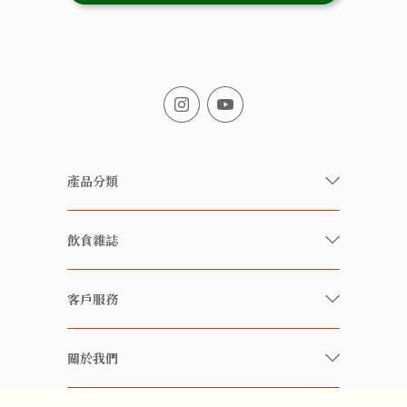
產品分類
有機/無農藥新鮮蔬果
飲食雜誌
有機 / 無添加食品
快樂家庭 飲食雜誌
有機 / 無添加飲品
客戶服務
美食研究所
養生保健好東西
常見問題
雲南搜食記
關於我們
酒類
聯繫我們
粒粒皆辛苦
特別推介