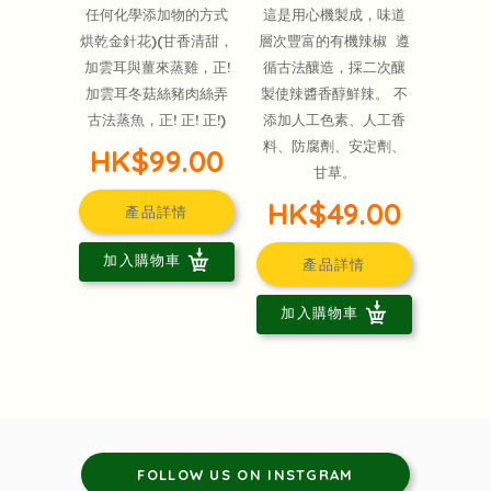
任何化學添加物的方式
這是用心機製成，味道
烘乾金針花)(甘香清甜，
層次豐富的有機辣椒 遵
加雲耳與薑來蒸雞，正!
循古法釀造，採二次釀
加雲耳冬菇絲豬肉絲弄
製使辣醬香醇鮮辣。 不
古法蒸魚，正! 正! 正!)
添加人工色素、人工香
料、防腐劑、安定劑、
HK$99.00
甘草。
HK$49.00
產品詳情
加入購物車
產品詳情
加入購物車
FOLLOW US ON INSTGRAM