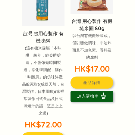
台灣 用心製作 有機
糙米圈 80g
台灣 超用心製作 有
以台灣有機糙米製成，
機味醂
僅以鹽做調味，非油炸
(這有機米霖屬「本味
而且不加色素、香料及
醂」級別，純發酵釀
防腐劑
造，不會像短時間製
HK$17.00
造，靠化學調配，稱作
「味醂風」的仿味醂產
產品詳情
品般死甜)(成份天然，台
灣製作，日本風味)(家裡
加入購物車
常製作日式食品及日式
照燒汁的話，這是上上
之選)
HK$72.00