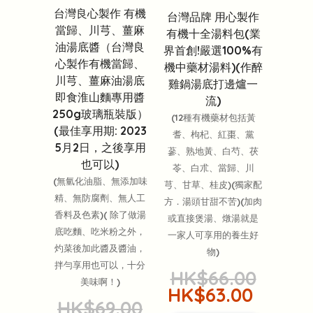
台灣良心製作 有機
台灣品牌 用心製作
當歸、川芎、薑麻
有機十全湯料包(業
油湯底醬（台灣良
界首創!嚴選100%有
心製作有機當歸、
機中藥材湯料)(作醉
川芎、薑麻油湯底
雞鍋湯底打邊爐一
即食淮山麵專用醬
流)
250g玻璃瓶裝版）
(12種有機藥材包括黃
(最佳享用期: 2023
耆、枸杞、紅棗、黨
5月2日，之後享用
蔘、熟地黃、白芍、茯
也可以)
苓、白朮、當歸、川
(無氫化油脂、無添加味
芎、甘草、桂皮)(獨家配
精、無防腐劑、無人工
方．湯頭甘甜不苦)(加肉
香料及色素)( 除了做湯
或直接煲湯、燉湯就是
底吃麵、吃米粉之外，
一家人可享用的養生好
灼菜後加此醬及醬油，
物)
拌勻享用也可以，十分
HK$66.00
美味啊！)
HK$63.00
HK$69.00