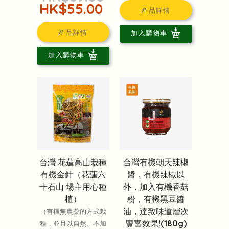
HK$55.00
產品詳情
產品詳情
加入購物車
加入購物車
台灣 花蓮高山栽種
台灣有機朝天辣椒
有機金針（花蓮六
醬，有機辣椒以
十石山 場主用心種
外，加入有機香菇
植）
粉，有機黑豆醬
油，達致味道層次
（有機無農藥的方式栽
豐富效果!(180g)
種，並且以自然、不加