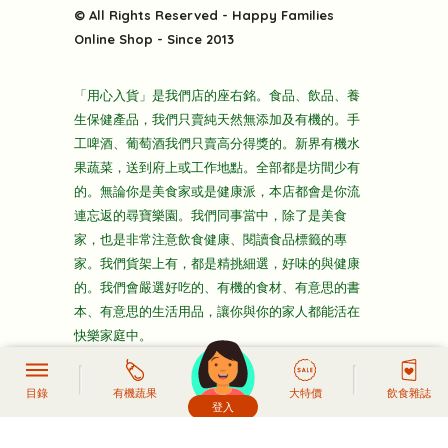
關於我們
快樂電視台
© All Rights Reserved - Happy Families
雜貨部
送貨
Online Shop - Since 2013
禮品部
條款及細則
折上折大特價
「用心入貨」是我們店的座右銘。食品、飲品、養
隱私政策
生保健產品，我們只賣純天然無添加及有機的。手
主頁
工啤酒、葡萄酒我們只賣高分得獎的。新界有機水
果蔬菜，送到府上或工作地點。全部都是坊間少有
的。無論你是美食家或是健康派，本店都會是你流
連忘返的尋寶樂園。我們同事當中，除了是美食
家，也是非常注意飲食健康、閱讀食品標籤的專
家。我們貨架上有，都是精挑細選，好味的與健康
的。我們會嚴選好吃的、有機的食材、有意思的書
本、有意思的生活用品，讓你與你的家人都能活在
快樂家庭中。
目錄
有機蔬果
大特價
飲食雜誌
登入
頭像生成器: 快樂家庭網上店