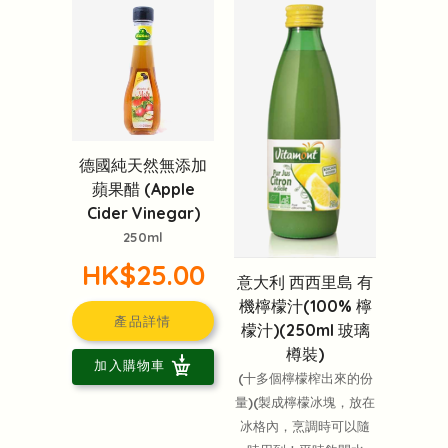
德國純天然無添加
蘋果醋 (Apple
Cider Vinegar)
250ml
HK$25.00
意大利 西西里島 有
機檸檬汁(100% 檸
產品詳情
檬汁)(250ml 玻璃
樽裝)
加入購物車
(十多個檸檬榨出來的份
量)(製成檸檬冰塊，放在
冰格內，烹調時可以隨