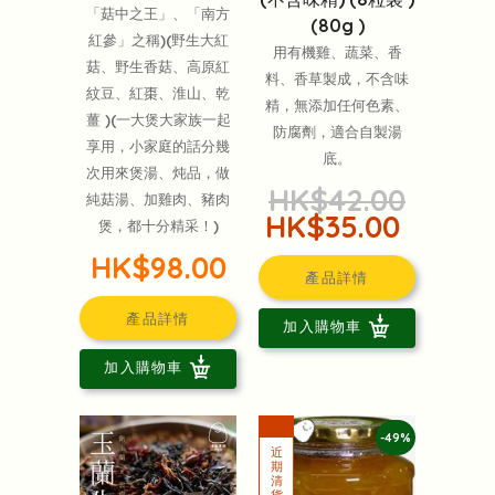
「菇中之王」、「南方
(80g )
紅參」之稱)(野生大紅
用有機雞、蔬菜、香
菇、野生香菇、高原紅
料、香草製成，不含味
紋豆、紅棗、淮山、乾
精，無添加任何色素、
薑 )(一大煲大家族一起
防腐劑，適合自製湯
享用，小家庭的話分幾
底。
次用來煲湯、炖品，做
HK$42.00
純菇湯、加雞肉、豬肉
HK$35.00
煲，都十分精采！)
HK$98.00
產品詳情
產品詳情
加入購物車
加入購物車
-49%