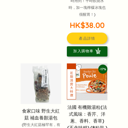
時用到！平時飲開水
時，加一塊檸檬冰塊也
很醒胃！)
HK$38.00
產品詳情
加入購物車
-17%
法國 有機雞湯粒(法
食家口味 野生大紅
式風味：香芹、洋
菇 補血養顏湯包
蔥、香料、香草)
(野生大紅菇極罕有，有
(不含味精) (8粒裝 )