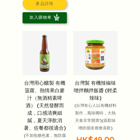
產品詳情
加入購物車
台灣用心釀製 有機
台灣製 有機辣椒味
菠蘿、熱情果白麥
噌拌麵拌飯醬 (輕柔
汁（無酒精素啤
辣味)
酒） (天然發酵而
(台灣有心人以有機材料
成，口感清爽細
製作，風味獨特，大熱
膩，夏天淨飲消
天食非常開胃!)(喜歡味
暑、佐餐都很適合)
噌的朋友都會喜歡)
(不加焦糖色素，無防腐
HK$49.00