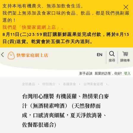
支持本地有機農夫、無添加飲食生活。
我們架上無添加及食家口味的食品、飲品，都是我們挑剔嚴
選的！
我們是「快樂家庭網上店」。
8月11日(二)23:59前訂購新鮮蔬果並完成付款，將於8月13
日(四)送貨。乾貨會於五個工作天內送到。
EN
搜尋
購物車
新手必讀
親愛的訪客，你好!
登入
全部產品
›
特別推介
›
各國美食
›
台灣美食巡禮
›
台灣用心釀製 
台灣用心釀製 有機菠蘿、熱情果白麥
汁（無酒精素啤酒） (天然發酵而
成，口感清爽細膩，夏天淨飲消暑、
佐餐都很適合)