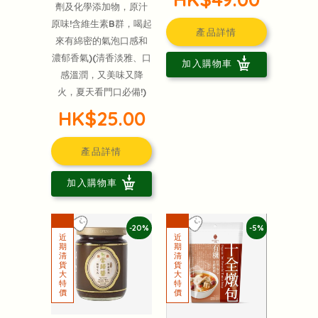
劑及化學添加物，原汁
原味!含維生素B群，喝起
產品詳情
來有綿密的氣泡口感和
濃郁香氣)(清香淡雅、口
加入購物車
感溫潤，又美味又降
火，夏天看門口必備!)
HK$25.00
產品詳情
加入購物車
-20%
-5%