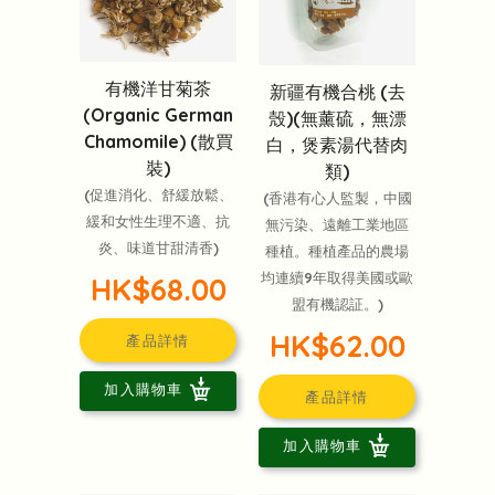
有機洋甘菊茶
新疆有機合桃 (去
(Organic German
殼)(無薰硫，無漂
Chamomile) (散買
白，煲素湯代替肉
裝)
類)
(促進消化、舒緩放鬆、
(香港有心人監製，中國
緩和女性生理不適、抗
無污染、遠離工業地區
炎、味道甘甜清香)
種植。種植產品的農場
均連續9年取得美國或歐
HK$68.00
盟有機認証。)
HK$62.00
產品詳情
加入購物車
產品詳情
加入購物車