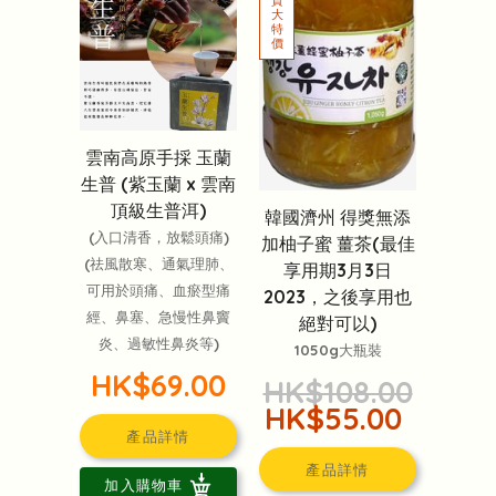
雲南高原手採 玉蘭
生普 (紫玉蘭 x 雲南
頂級生普洱)
韓國濟州 得獎無添
(入口清香，放鬆頭痛)
加柚子蜜 薑茶(最佳
(祛風散寒、通氣理肺、
享用期3月3日
可用於頭痛、血瘀型痛
2023，之後享用也
經、鼻塞、急慢性鼻竇
絕對可以)
炎、過敏性鼻炎等)
1050g大瓶裝
HK$69.00
HK$108.00
HK$55.00
產品詳情
產品詳情
加入購物車