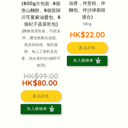
油香，伴意粉、伴
(800g大包裝 : 8個
麵包、伴沙律都很
淮山麵餅、8個當歸
適合)
川芎薑麻油醬包、8
個杞子蔬菜乾包)
120g
(麵條蒸煮乾燥，不經油
HK$22.00
炸，醬包無氫化油脂、
無添加味精、無防腐
產品詳情
劑、無人工香料及色
素，熱水煮約3分鐘即可
加入購物車
食用)
HK$99.00
HK$80.00
產品詳情
加入購物車