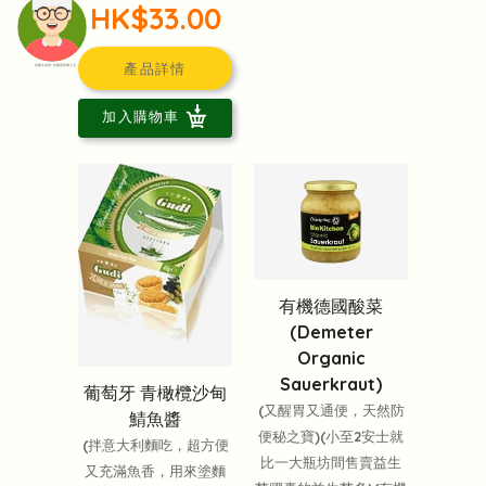
HK$33.00
產品詳情
頭像生成器: 快樂家庭網上店
加入購物車
有機德國酸菜
(Demeter
Organic
Sauerkraut)
葡萄牙 青橄欖沙甸
(又醒胃又通便，天然防
鯖魚醬
便秘之寶)(小至2安士就
(拌意大利麵吃，超方便
比一大瓶坊間售賣益生
又充滿魚香，用來塗麵