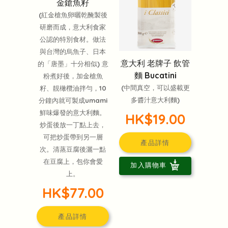
金鎗魚籽
(紅金槍魚卵曬乾醃製後
研磨而成，意大利食家
公認的特別食材。做法
與台灣的烏魚子、日本
意大利 老牌子 飲管
的「唐墨」十分相似) 意
麵 Bucatini
粉煮好後，加金槍魚
(中間真空，可以盛載更
籽、靚橄欖油拌勻，10
多醬汁意大利麵)
分鐘內就可製成umami
鮮味爆發的意大利麵。
HK$19.00
炒蛋後放一丁點上去，
可把炒蛋帶到另一層
產品詳情
次。清蒸豆腐後灑一點
在豆腐上，包你會愛
加入購物車
上。
HK$77.00
產品詳情