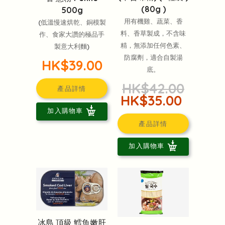
(80g )
500g
用有機雞、蔬菜、香
(低溫慢速烘乾、銅模製
料、香草製成，不含味
作、食家大讚的極品手
精，無添加任何色素、
製意大利麵)
防腐劑，適合自製湯
HK$39.00
底。
HK$42.00
產品詳情
HK$35.00
加入購物車
產品詳情
加入購物車
冰島 頂級 鱈魚嫩肝