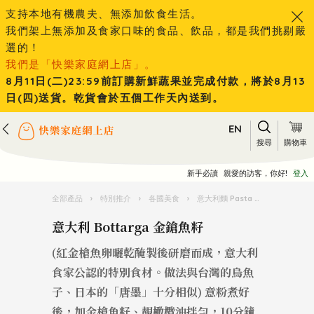
支持本地有機農夫、無添加飲食生活。
我們架上無添加及食家口味的食品、飲品，都是我們挑剔嚴
選的！
我們是「快樂家庭網上店」。
8月11日(二)23:59前訂購新鮮蔬果並完成付款，將於8月13
日(四)送貨。乾貨會於五個工作天內送到。
EN
搜尋
購物車
新手必讀
親愛的訪客，你好!
登入
全部產品
›
特別推介
›
各國美食
›
意大利麵 Pasta 王國
›
意大利 
意大利 Bottarga 金鎗魚籽
(紅金槍魚卵曬乾醃製後研磨而成，意大利
食家公認的特別食材。做法與台灣的烏魚
子、日本的「唐墨」十分相似) 意粉煮好
後，加金槍魚籽、靚橄欖油拌勻，10分鐘