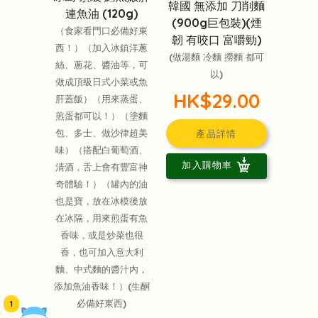
韓國 無添加 刀削麵
連魚油 (120g)
(900g巨包裝)(煙
（食家看門口必備好東
韌 有咬口 富嚼勁)
西！）（加入冰鎮洋蔥
(做湯麵 冷麵 撈麵 都可
絲、蔥花、醬油等，可
以)
做成頂級日式小菜或魚
HK$29.00
肝蓋飯）（用來蒸蛋、
煎蛋都可以！）（塗麵
包、多士、做沙律超美
產品詳情
味）（搭配白葡萄酒、
加入購物車
清酒，舌上會有豐富神
奇體驗！）（罐內的油
也是寶，放在冰模後放
在冰隔，用來煎蛋有魚
香味，或是炒菜也很
香，也可加入意大利
麵、中式麵的醬汁內，
添加魚油香味！）(生酮
必備好東西)
1