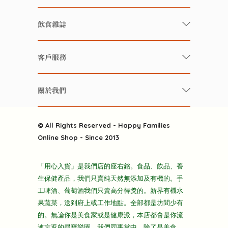
有機/無農藥新鮮蔬果
飲食雜誌
有機 / 無添加食品
快樂家庭 飲食雜誌
有機 / 無添加飲品
客戶服務
美食研究所
養生保健好東西
常見問題
雲南搜食記
關於我們
酒類
聯繫我們
粒粒皆辛苦
特別推介
關於我們
快樂電視台
© All Rights Reserved - Happy Families
雜貨部
送貨
Online Shop - Since 2013
禮品部
條款及細則
折上折大特價
「用心入貨」是我們店的座右銘。食品、飲品、養
隱私政策
生保健產品，我們只賣純天然無添加及有機的。手
主頁
工啤酒、葡萄酒我們只賣高分得獎的。新界有機水
果蔬菜，送到府上或工作地點。全部都是坊間少有
的。無論你是美食家或是健康派，本店都會是你流
連忘返的尋寶樂園。我們同事當中，除了是美食