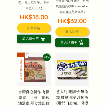
菌膠囊的益生菌多)(有機
包、多士吃早餐、下午
農業最高標準 demeter
茶也可以！)
認證)(超完美食品)
HK$16.00
HK$32.00
產品詳情
產品詳情
加入購物車
加入購物車
-19%
意大利 老牌子 無添
台灣良心製作 有機
加 橄欖油浸 沙甸魚
當歸、川芎、薑麻
(看門口必備。橄欖
油湯底 即食淮山麵