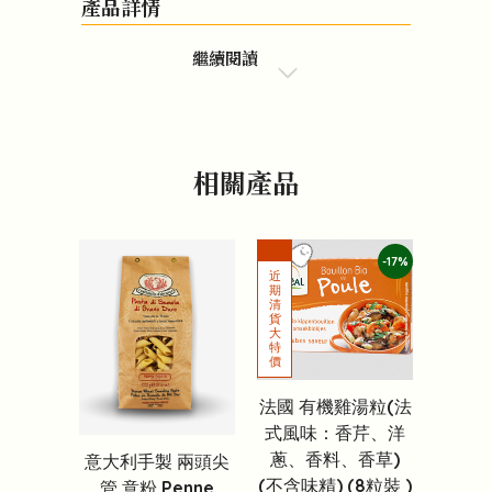
產品詳情
繼續閱讀
相關產品
-17%
法國 有機雞湯粒(法
式風味：香芹、洋
蔥、香料、香草)
意大利手製 兩頭尖
(不含味精) (8粒裝 )
管 意粉 Penne