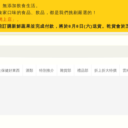
、無添加飲食生活。
食家口味的食品、飲品，都是我們挑剔嚴選的！
網上店」。
:59前訂購新鮮蔬果並完成付款，將於8月8日(六)送貨。乾貨會
生保健好東西
酒類
特別推介
雜貨部
禮品部
折上折大特價
雲