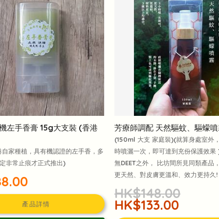
機左手香膏 15g大支裝 (香港
芳療師調配 天然驅蚊、驅蠓噴
(150ml 大支 家庭裝)(就算身處室
港自家種植，具有機認證的左手香，多
時噴灑一次，即可達到充份保護效果 
定非常止痕才正式推出)
無DEET之外， 比坊間所見同類產品
更天然、對皮膚更溫和、效力更持久! 
8.00
HK$148.00
HK$133.00
產品詳情