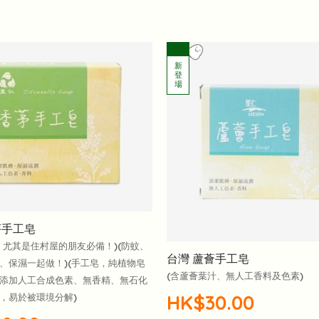
茅手工皂
，尤其是住村屋的朋友必備！)(防蚊、
台灣 蘆薈手工皂
、保濕一起做！)(手工皂，純植物皂
(含蘆薈葉汁、無人工香料及色素)
添加人工合成色素、無香精、無石化
HK$30.00
，易於被環境分解)