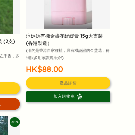
淳媽媽有機金盞花紓緩膏 15g大支裝
(2支)
(香港製造）
(用的是香港自家種植，具有機認證的金盞花，得
的左手香，多
到很多用家讚賞推介!)
HK$88.00
產品詳情
加入購物車
入
-10%