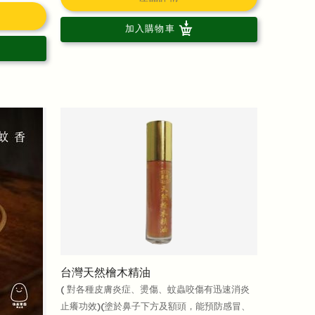
加入購物車
台灣天然檜木精油
( 對各種皮膚炎症、燙傷、蚊蟲咬傷有迅速消炎
止癢功效)(塗於鼻子下方及額頭，能預防感冒、