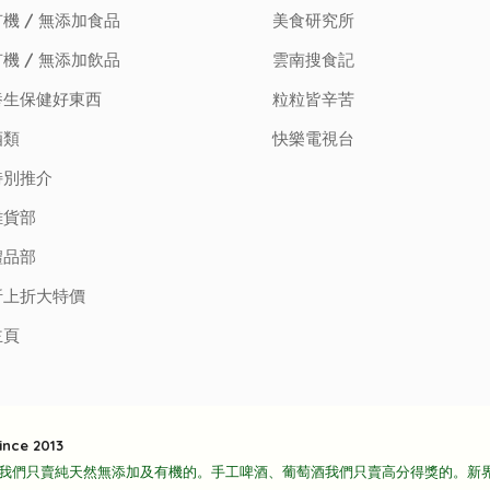
機 / 無添加食品
美食研究所
機 / 無添加飲品
雲南搜食記
養生保健好東西
粒粒皆辛苦
酒類
快樂電視台
特別推介
雜貨部
禮品部
折上折大特價
主頁
ince 2013
我們只賣純天然無添加及有機的。手工啤酒、葡萄酒我們只賣高分得獎的。新