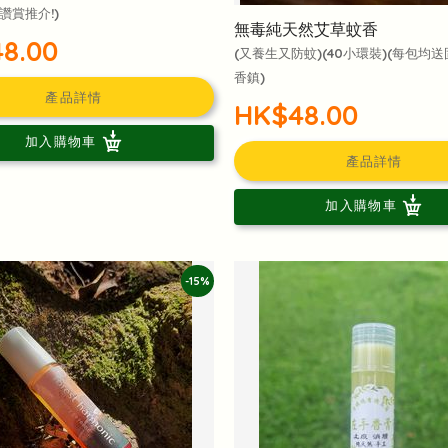
讚賞推介!)
無毒純天然艾草蚊香
8.00
(又養生又防蚊)(40小環裝)(每包均
香鎮)
產品詳情
HK$48.00
加入購物車
產品詳情
加入購物車
-15%