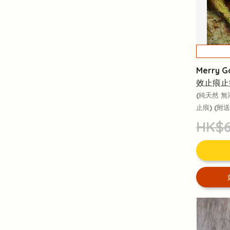
Merry 
效止痕止痛
(純天然 
止痕) (附
HK$6