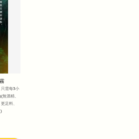
霧
外，只需每3小
)(無酒精、
，更足料、
)