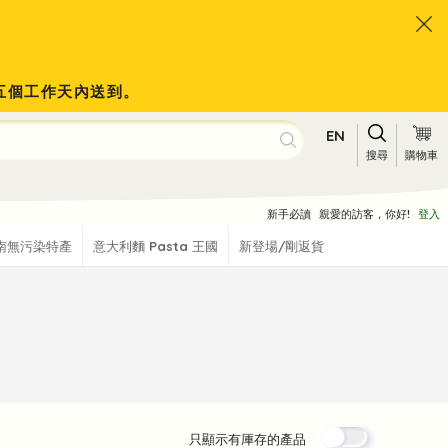
於五個工作天內送到。
EN
搜尋
購物車
新手必讀
親愛的訪客，你好!
登入
南無污染特產
意大利麵 Pasta 王國
新登場/剛返貨
只顯示有厙存的產品