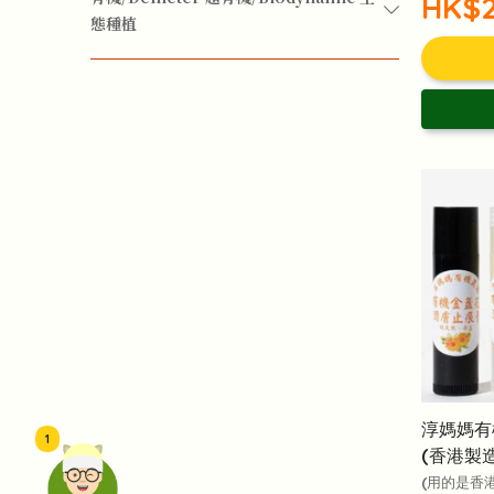
HK$2
慢性咳嗽
態種植
排毒
有機
淳媽媽有
1
(香港製造
(用的是香