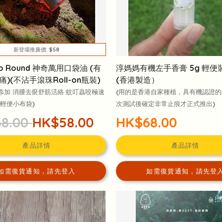
新登場推廣價: $58
Go Round 神奇萬用口袋油 (有
淳媽媽有機左手香膏 5g 輕便裝 
)(不沾手滾珠Roll-on瓶裝)
(香港製造）
無添加 消腫去瘀舒筋活絡 蚊叮蟲咬極速
(用的是香港自家種植，具有機認證
送輕便小布袋)
次測試後確定非常止痕才正式推出)
8.00
HK$58.00
HK$68.00
產品詳情
產品詳情
如需復貨通知，請先登入
如需復貨通知，請先登