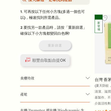
1. 可再按以下任何小方塊(多過一個也可
以)，極速找到所需產品。
2.要找另一款產品時，請按「重新篩選」
確保以下小方塊都變回白色啊!
重新篩選
順豐自取點自提OK
食療功效
台灣 香
(夏天防蚊
清潔、滋潤
產地
增強免疫力
防治感冒
基製作、不
介面活性劑
台灣
香港
有機/Demeter 超有機/Biodynamic 生