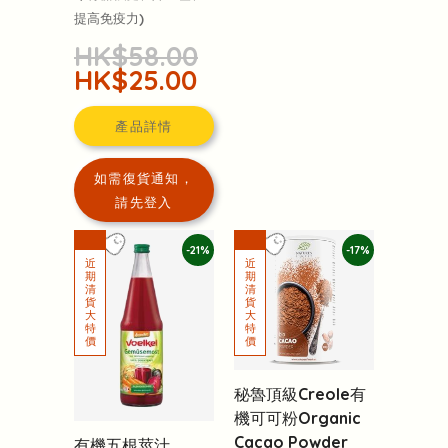
提高免疫力)
HK$58.00
HK$25.00
產品詳情
如需復貨通知，
請先登入
-21%
-17%
秘魯頂級Creole有
機可可粉Organic
Cacao Powder
有機五根莖汁