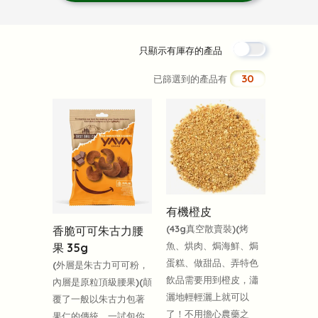
只顯示有厙存的產品
30
已篩選到的產品有
有機橙皮
(43g真空散賣裝)(烤
香脆可可朱古力腰
魚、烘肉、焗海鮮、焗
果 35g
蛋糕、做甜品、弄特色
(外層是朱古力可可粉，
飲品需要用到橙皮，瀟
內層是原粒頂級腰果)(顛
灑地輕輕灑上就可以
覆了一般以朱古力包著
了！不用擔心農藥之
果仁的傳統，一試包你