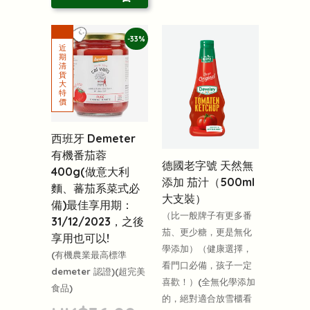
-33%
西班牙 Demeter
有機番茄蓉
德國老字號 天然無
400g(做意大利
添加 茄汁（500ml
麵、蕃茄系菜式必
大支裝）
備)最佳享用期：
（比一般牌子有更多番
31/12/2023，之後
茄、更少糖，更是無化
享用也可以!
學添加）（健康選擇，
(有機農業最高標準
看門口必備，孩子一定
demeter 認證)(超完美
喜歡！）(全無化學添加
食品)
的，絕對適合放雪櫃看