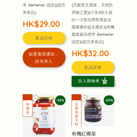
準 demeter 認證)(超完
(又醒胃又通便，天然防
美食品)
便秘之寶)(小至2安士就
比一大瓶坊間售賣益生
HK$29.00
菌膠囊的益生菌多)(有機
農業最高標準 demeter
產品詳情
認證)(超完美食品)
HK$32.00
如需復貨通知，
請先登入
產品詳情
加入購物車
-33%
-29%
有機紅椰菜