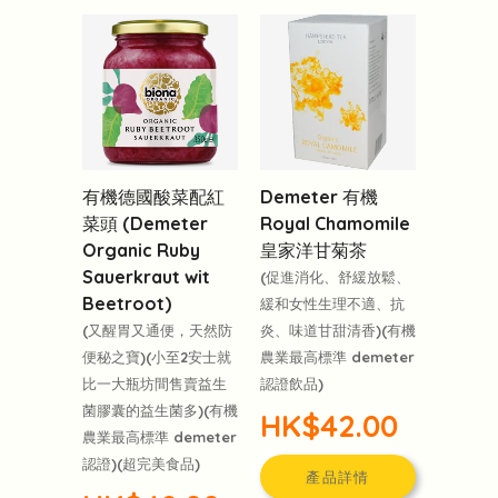
有機德國酸菜配紅
Demeter 有機
菜頭 (Demeter
Royal Chamomile
Organic Ruby
皇家洋甘菊茶
Sauerkraut wit
(促進消化、舒緩放鬆、
Beetroot)
緩和女性生理不適、抗
(又醒胃又通便，天然防
炎、味道甘甜清香)(有機
便秘之寶)(小至2安士就
農業最高標準 demeter
比一大瓶坊間售賣益生
認證飲品)
菌膠囊的益生菌多)(有機
HK$42.00
農業最高標準 demeter
認證)(超完美食品)
產品詳情