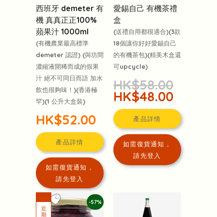
西班牙 demeter 有
愛錫自己 有機茶禮
機 真真正正100%
盒
蘋果汁 1000ml
(送禮自用都很適合)(3款
(有機農業最高標準
18個讓你好好愛錫自己
demeter 認證) (與坊間
的有機茶包)(精美木盒還
濃縮液開稀而成的假果
可upcycle)
汁 絕不可同日而語 加水
HK$58.00
飲也很夠味！)(香港極
HK$48.00
罕)(1 公升大盒裝)
HK$52.00
產品詳情
產品詳情
如需復貨通知，
請先登入
如需復貨通知，
請先登入
-57%