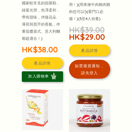
國家較常見的甜羅勒，
用！)(用來燴牛肉豬肉雞
綠葉光滑，色澤柔和，
肉也可以!)(看門口必
帶有甜味，伴隨花朵、
備！)(3至4人份量)
薄荷與茴芹的香氣，伴
HK$39.00
番茄醬菜式、意大利麵
HK$29.00
都超適合！)
HK$38.00
產品詳情
產品詳情
如需復貨通知，
請先登入
加入購物車