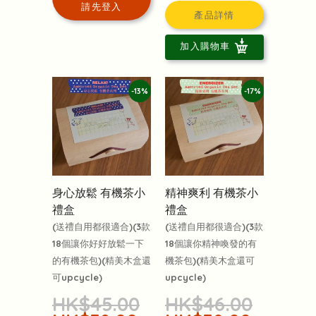
請先登入
產品詳情
加入購物車
-13%
-17%
身心放鬆 有機茶小
精神爽利 有機茶小
禮盒
禮盒
(送禮自用都很適合)(3款
(送禮自用都很適合)(3款
18個讓你好好放鬆一下
18個讓你精神喚發的有
的有機茶包)(精美木盒還
機茶包)(精美木盒還可
可upcycle)
upcycle)
HK$45.00
HK$46.00