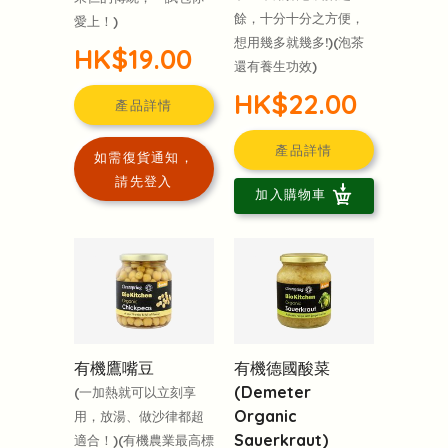
餘，十分十分之方便，
愛上！)
想用幾多就幾多!)(泡茶
HK$19.00
還有養生功效)
HK$22.00
產品詳情
產品詳情
如需復貨通知，
請先登入
加入購物車
有機鷹嘴豆
有機德國酸菜
(Demeter
(一加熱就可以立刻享
Organic
用，放湯、做沙律都超
Sauerkraut)
適合！)(有機農業最高標