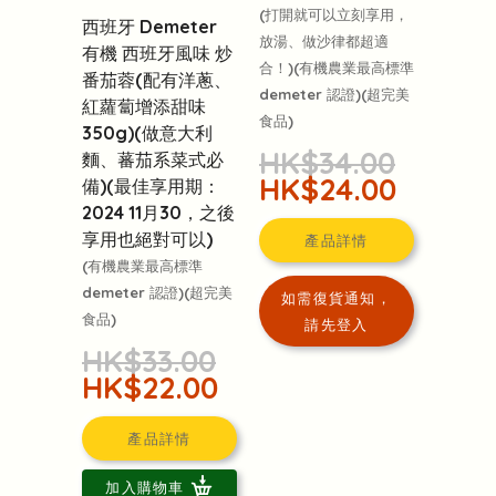
(打開就可以立刻享用，
西班牙 Demeter
放湯、做沙律都超適
有機 西班牙風味 炒
合！)(有機農業最高標準
番茄蓉(配有洋蔥、
demeter 認證)(超完美
紅蘿蔔增添甜味
食品)
350g)(做意大利
HK$34.00
麵、蕃茄系菜式必
HK$24.00
備)(最佳享用期：
2024 11月30，之後
享用也絕對可以)
產品詳情
(有機農業最高標準
demeter 認證)(超完美
如需復貨通知，
食品)
請先登入
HK$33.00
HK$22.00
產品詳情
加入購物車