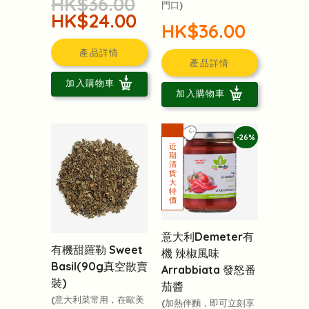
HK$36.00
門口)
HK$24.00
HK$36.00
產品詳情
產品詳情
加入購物車
加入購物車
-26%
意大利Demeter有
有機甜羅勒 Sweet
機 辣椒風味
Basil(90g真空散賣
Arrabbiata 發怒番
裝)
茄醬
(意大利菜常用，在歐美
(加熱伴麵，即可立刻享