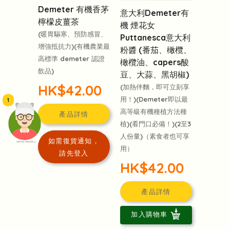
Demeter 有機香茅
意大利Demeter有
檸檬皮薑茶
機 煙花女
(暖胃驅寒、預防感冒、
Puttanesca意大利
增強抵抗力)(有機農業最
粉醬 (番茄、橄欖、
高標準 demeter 認證
橄欖油、capers酸
飲品)
豆、大蒜、黑胡椒)
HK$42.00
(加熱伴麵，即可立刻享
用！)(Demeter即以最
1
高等級有機種植方法種
產品詳情
植)(看門口必備！)(2至3
人份量)（素食者也可享
如需復貨通知，
頭像生成器: 快樂家庭網上店
用）
請先登入
HK$42.00
產品詳情
加入購物車