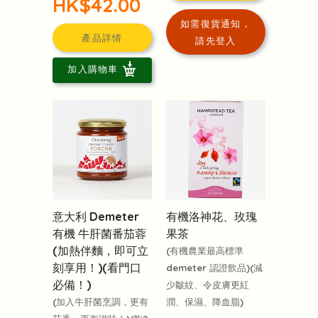
HK$42.00
如需復貨通知，
產品詳情
請先登入
加入購物車
意大利 Demeter
有機洛神花、玫瑰
有機 牛肝菌番茄蓉
果茶
(加熱伴麵，即可立
(有機農業最高標準
刻享用！)(看門口
demeter 認證飲品)(減
必備！)
少皺紋、令皮膚更紅
(加入牛肝菌烹調，更有
潤、保濕、降血脂)