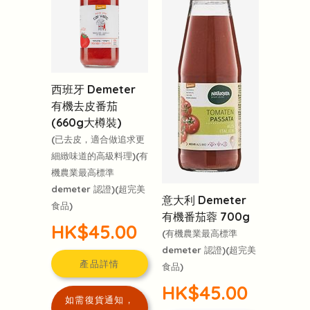
西班牙 Demeter
有機去皮番茄
(660g大樽裝)
(已去皮，適合做追求更
細緻味道的高級料理)(有
機農業最高標準
demeter 認證)(超完美
意大利 Demeter
食品)
有機番茄蓉 700g
HK$45.00
(有機農業最高標準
demeter 認證)(超完美
產品詳情
食品)
HK$45.00
如需復貨通知，