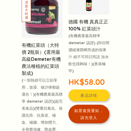
德國 有機 真真正正
100% 紅菜頭汁
(有機農業最高標準
demeter 認證) (與坊間
有機紅菜頭（大特
濃縮液開稀而成的假果
價 2瓶裝）(選用最
汁 絕不可同日而語 加水
高級Demeter有機
飲也很夠味！)(香港極
農法種植的紅菜頭
罕)
製成)
HK$58.00
(一加熱就可以立刻享
用，放湯、做沙律都超
適合！)(有機農業最高標
產品詳情
準 demeter 認證)(超完
美食品)(雙重抗氧化、保
如需復貨通知，
護抗癌、抗衰老、補
請先登入
血、補腦、增加體力、
令骨骼強健、降血壓、