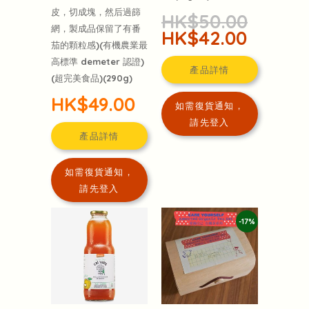
皮，切成塊，然后過篩
HK$50.00
網，製成品保留了有番
HK$42.00
茄的顆粒感)(有機農業最
高標準 demeter 認證)
產品詳情
(超完美食品)(290g)
HK$49.00
如需復貨通知，
請先登入
產品詳情
如需復貨通知，
請先登入
-17%