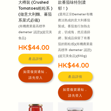
大樽裝 (Crushed
款番茄味特別濃
Tomatoes粗粒系 )
郁！)
(做意大利麵、蕃茄
(選用正宗Demeter有機
系菜式必備)
農法熟成的意大利番茄
(有機農業最高標準
製成。番茄進行加熱去
demeter 認證)(超完美
皮，切成塊，然后過篩
食品)
網，製成品保留了有番
茄的顆粒感)(有機農業最
HK$44.00
高標準 demeter 認證)
(超完美食品)(510g)
產品詳情
HK$44.00
如需復貨通知，
產品詳情
請先登入
如需復貨通知，
請先登入