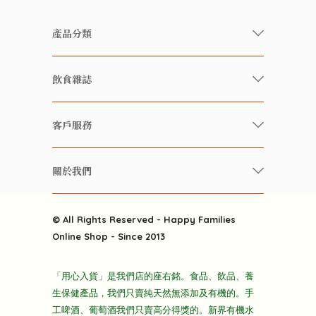
產品分類
有機/無農藥新鮮蔬果
飲食雜誌
有機 / 無添加食品
快樂家庭 飲食雜誌
有機 / 無添加飲品
客戶服務
美食研究所
養生保健好東西
常見問題
雲南搜食記
關於我們
酒類
聯繫我們
粒粒皆辛苦
特別推介
關於我們
快樂電視台
© All Rights Reserved - Happy Families
雜貨部
送貨
Online Shop - Since 2013
禮品部
條款及細則
折上折大特價
「用心入貨」是我們店的座右銘。食品、飲品、養
隱私政策
生保健產品，我們只賣純天然無添加及有機的。手
主頁
工啤酒、葡萄酒我們只賣高分得獎的。新界有機水