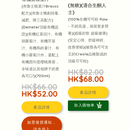
(無糖)(適合生酮人
(布魯士根菜汁Breuss
士)
配方)(布魯士獨創排毒、
(100%生機可可粉 Raw
減肥、降三高配方)
- 不經高溫，保留更多營
(Demeter頂級有機認
養)(超級好飲 超級健康)
證)(有機紅菜頭汁、有機
(安定心情、舒緩神經、
胡蘿蔔汁、有機芹菜
改善便秘)(被譽為可可女
汁、有機馬鈴薯汁、有
王的Creole品種製成的
機小蘿蔔汁外，還配上
頂級可可粉)
有機西印度櫻桃果蓉，
令味道比其他牌子的更
HK$82.00
為可口!)(700ml)
HK$68.00
HK$66.00
HK$52.00
產品詳情
加入購物車
產品詳情
如需復貨通知，
請先登入