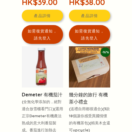
HK$39.00
HK$38.00
產品詳情
產品詳情
如需復貨通知，
如需復貨通知，
請先登入
請先登入
-16%
Demeter 有機茄汁
幾分鐘的旅行 有機
茶小禮盒
(全無化學添加的，絕對
適合放雪櫃看門口)(選用
(送禮自用都很適合)(3款
正宗Demeter有機農法
18個讓你感受異國情懷
熟成的意大利番茄製
的有機茶包)(精美木盒還
成。番茄進行加熱去
可upcycle)