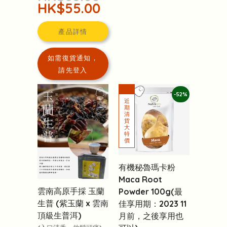
HK$55.00
產品詳情
如需復貨通知，
請先登入
-52%
有機秘魯瑪卡粉
Maca Root
雲南高原手採 玉蘭
Powder 100g(最
生普 (紫玉蘭 x 雲南
佳享用期：2023 11
頂級生普洱)
月前，之後享用也