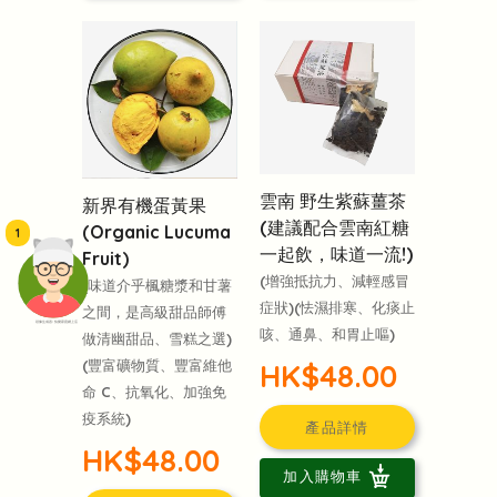
雲南 野生紫蘇薑茶
新界有機蛋黃果
(建議配合雲南紅糖
(Organic Lucuma
1
一起飲，味道一流!)
Fruit)
(增強抵抗力、減輕感冒
(味道介乎楓糖漿和甘薯
症狀)(怯濕排寒、化痰止
之間，是高級甜品師傅
頭像生成器: 快樂家庭網上店
咳、通鼻、和胃止嘔)
做清幽甜品、雪糕之選)
(豐富礦物質、豐富維他
HK$48.00
命 C、抗氧化、加強免
疫系統)
產品詳情
HK$48.00
加入購物車