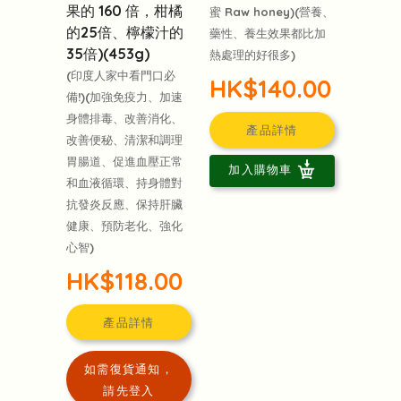
果的 160 倍，柑橘
蜜 Raw honey)(營養、
的25倍、檸檬汁的
藥性、養生效果都比加
35倍)(453g)
熱處理的好很多)
(印度人家中看門口必
HK$140.00
備!)(加強免疫力、加速
身體排毒、改善消化、
產品詳情
改善便秘、清潔和調理
胃腸道、促進血壓正常
加入購物車
和血液循環、持身體對
抗發炎反應、保持肝臟
健康、預防老化、強化
心智)
HK$118.00
產品詳情
如需復貨通知，
請先登入