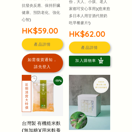
份，大人、小孩、老人
抗發炎反應、保持肝臟
家都可安心享用)(愈來愈
健康、預防老化、強化
多日本人用甘酒代替奶
心智)
吃早餐麥片!)
HK$59.00
HK$62.00
產品詳情
產品詳情
如需復貨通知，
加入購物車
請先登入
-19%
台灣製 有機糙米麩
(無加糖)(用米麩養