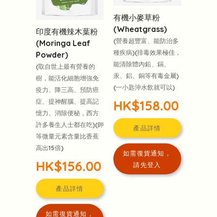
有機小麥草粉
(Wheatgrass)
印度有機辣木葉粉
(營養超豐富、能防治多
(Moringa Leaf
種疾病)(排毒效果極佳，
Powder)
能清除體內鉛、鎘、
(取自世上最有營養的
汞、鋁、銅等有毒金屬)
樹，能活化細胞增強免
(一小匙沖水飲就可以)
疫力、降三高、預防癌
HK$158.00
症、提神醒腦、提高記
憶力、消除便秘，西方
許多養生人士都在吃)(鉀
產品詳情
等微量元素含量比香蕉
高出15倍)
如需復貨通知，
HK$156.00
請先登入
產品詳情
如需復貨通知，