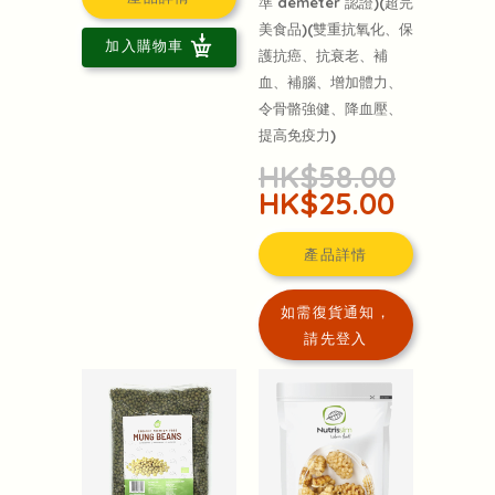
準 demeter 認證)(超完
美食品)(雙重抗氧化、保
加入購物車
護抗癌、抗衰老、補
血、補腦、增加體力、
令骨骼強健、降血壓、
提高免疫力)
HK$58.00
HK$25.00
產品詳情
如需復貨通知，
請先登入