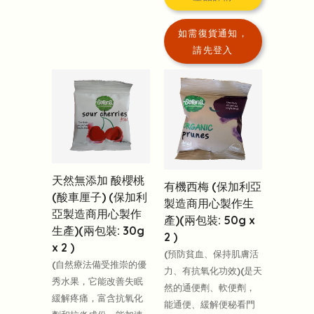
如需復貨通知，
請先登入
天然無添加 酸櫻桃
有機西梅 (保加利亞
(酸車厘子) (保加利
製造商用心製作生
亞製造商用心製作
產)(兩包裝: 50g x
生產)(兩包裝: 30g
2 )
x 2 )
(預防貧血、保持肌膚活
(自然療法備受推崇的優
力、有抗氧化功效)(是天
秀水果，它能改善失眠
然的通便劑、軟便劑，
緩解疼痛，富含抗氧化
能通便、緩解便秘看門