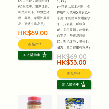
可以)
(入口清香，放鬆頭痛)
(祛風散寒、通氣理肺、
(一茶匙以溫水沖開，攪
可用於頭痛、血瘀型痛
拌後即可飲用)(男女也可
經、鼻塞、急慢性鼻竇
享用: 平衡體內荷爾蒙水
炎、過敏性鼻炎等)
平，抗氧化，延緩衰
老，美容養顏，改善氣
HK$69.00
血不足，舒緩易怒情
緒，對抗疲勞，增強肌
產品詳情
耐力、體力都很有幫助)
HK$69.00
加入購物車
HK$33.00
產品詳情
加入購物車