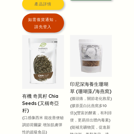
產品詳情
如需復貨通知，
請先登入
印尼深海養生珊瑚
草 (珊瑚藻/海燕窩)
有機 奇異籽 Chia
(膝頭痛，關節老化救星)
Seeds (又稱奇亞
(膠原蛋白比燕窩多10
籽)
倍)(豐富的酵素，有利排
(口感像西米 能改善便秘
便，更易排出體內毒素)
調節荷爾蒙 增加肌膚彈
(能補充礦物質，促進新
性的超級食品)