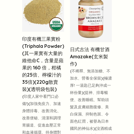
印度有機三果實粉
(Triphala Powder)
日式古法 有機甘酒
(其一果實有大量的
Amazake(玄米製
維他命C，含量是蘋
作)
果的 160 倍，柑橘
(不稀釋、無添加糖、不
的25倍、檸檬汁的
加水、營養全保留)(極濃
35倍)(220g散賣
厚! 一湯匙已足夠沖成一
裝)(透明袋包裝)
杯份量)(提神、排毒暢
(印度人家中看門口必
便、改善睡眠、幫助頭
備!)(加強免疫力、加速
髮及皮膚細胞復修、美
身體排毒、改善消化、
白保濕、抑制色斑、令
改善便秘、清潔和調理
面色紅潤，被譽為日本
胃腸道、促進血壓正常
國民的神仙水)(沒酒精成
和血液循環、持身體對