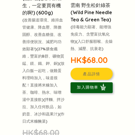
雲南 野生松針綠茶
生，一定要買有機
(Wild Pine Needle
的啊!) (600g)
Tea & Green Tea)
(改善腸道環境、維持血
(排毒能力顯著、能增強
管健康、降血壓、降膽
免疫力、含豐富抗氧化
固醇、改善血糖值、改
物)(入口舒服順喉、去燥
善排便狀況、減肥均功
熱、減壓、抗衰老)
效顯著!)(27%膳食纖
維，豐富的B群、礦物質
HK$68.00
錳、鎂、鐵、鉀、銅)(放
入白飯一起吃，做雞蛋
產品詳情
料理時加入，味道很
配！直接將米糠加入
加入購物車
茶、咖啡、熱水、味噌
湯中直接飲)(拌麵、拌沙
拉、加入任何飲品，如
奶昔、冰沙和蔬果汁)(作
日式米糠醃菜)
HK$68.00