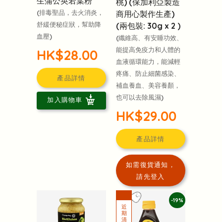
生蒲公英若葉粉
桃) (保加利亞製造
(排毒聖品，去火消炎，
商用心製作生產)
舒緩便秘症狀，幫助降
(兩包裝: 30g x 2 )
血壓)
(纖維高、有安睡功效、
能提高免疫力和人體的
HK$28.00
血液循環能力，能減輕
疼痛、防止細菌感染、
產品詳情
補血養血、美容養顏，
也可以去除風濕)
加入購物車
HK$29.00
產品詳情
如需復貨通知，
請先登入
-19%