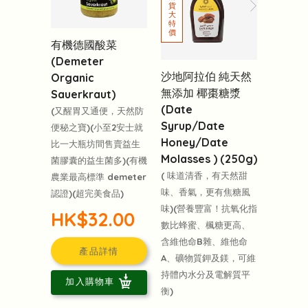
有機德國酸菜
(Demeter
沙地阿拉伯 純天然
Organic
無添加 椰棗糖漿
Sauerkraut)
(Date
(又醒胃又通便，天然防
Syrup/Date
便秘之寶)(小至2安士就
Honey/Date
比一大瓶坊間售賣益生
Molasses ) (250g)
菌膠囊的益生菌多)(有機
( 味道清香，有天然甜
農業最高標準 demeter
味、香氣，更有焦糖風
認證)(超完美食品)
味)(營養豐富！抗氧化指
HK$32.00
數比蜂蜜、楓糖更高、
含維他命B雜、維他命
產品詳情
A、礦物質鉀及鎂，可維
持體內水分及電解質平
加入購物車
衡)