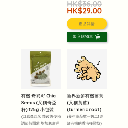
HK$36.00
HK$29.00
產品詳情
加入購物車
有機 奇異籽 Chia
新界新鮮有機薑黃
Seeds (又稱奇亞
(又稱黃薑)
籽) 125g 小包裝
(turmeric root)
(口感像西米 能改善便秘
(養生食品數一數二! 新
調節荷爾蒙 增加肌膚彈
鮮有機的香港極難找)