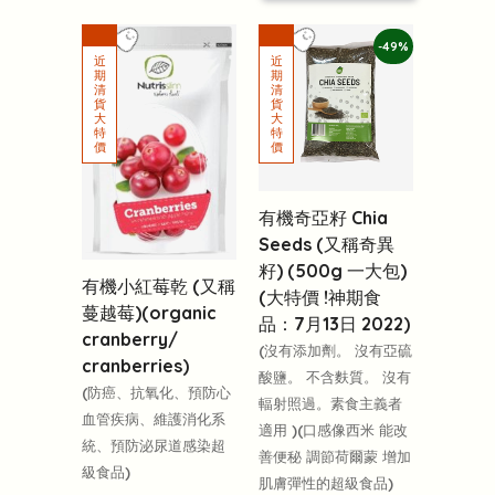
-49%
有機奇亞籽 Chia
Seeds (又稱奇異
籽) (500g 一大包)
有機小紅莓乾 (又稱
(大特價 !神期食
蔓越莓)(organic
品：7月13日 2022)
cranberry/
(沒有添加劑。 沒有亞硫
cranberries)
酸鹽。 不含麩質。 沒有
(防癌、抗氧化、預防心
輻射照過。素食主義者
血管疾病、維護消化系
適用 )(口感像西米 能改
統、預防泌尿道感染超
善便秘 調節荷爾蒙 增加
級食品)
肌膚彈性的超級食品)