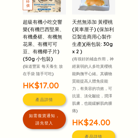
超級有機小吃交響
天然無添加 黃櫻桃
樂(有機巴西堅果、
(黃車厘子) (保加利
有機桑椹、有機無
亞製造商用心製作
花果、有機可可
生產)(兩包裝: 30g
豆、有機椰子片)
x 2 )
(50g 小包裝)
(有很好的補血作用，神
(味道豐富 每天養生 放
經衰弱的人多吃黃櫻桃
在手袋 隨手可吃)
能夠撫平心緒。其礦物
質能提高人體免疫能
HK$17.00
力，有美容的功效，可
抗退、淡化皺紋，潤澤
產品詳情
肌膚，也能緩解肌肉腫
痛)
如需復貨通知，
HK$24.00
請先登入
產品詳情