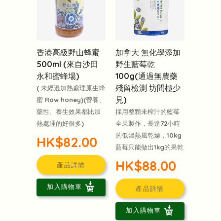
香港高級野山蜂蜜
加拿大 無化學添加
500ml (來自沙田
野生藍莓乾
永和蜜蜂場)
100g(通過無農藥
殘留檢測 坊間極少
( 未經過加熱處理原生蜂
見)
蜜 Raw honey)(營養、
藥性、養生效果都比加
採用整顆未榨汁的藍莓
熱處理的好很多)
全果製作，長達72小時
的低溫熱風乾燥，10kg
HK$82.00
藍莓只能做出1kg的果乾
HK$88.00
產品詳情
加入購物車
產品詳情
加入購物車