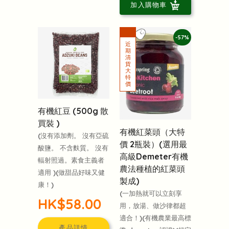
加入購物車
-57%
有機紅豆 (500g 散
買裝 )
有機紅菜頭（大特
(沒有添加劑。 沒有亞硫
價 2瓶裝）(選用最
酸鹽。 不含麩質。 沒有
高級Demeter有機
輻射照過。素食主義者
農法種植的紅菜頭
適用 )(做甜品好味又健
製成)
康！)
(一加熱就可以立刻享
HK$58.00
用，放湯、做沙律都超
適合！)(有機農業最高標
產品詳情