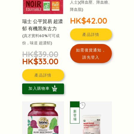
人士)(降血壓、降血糖、
降血脂)
HK$42.00
瑞士 公平貿易 超濃
郁 有機黑朱古力
產品詳情
(真才實料60%可可成
份，味道 超濃郁)
如需復貨通知，
HK$39.00
請先登入
HK$33.00
產品詳情
加入購物車