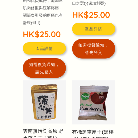
劑和抗炎成份，能加速
口之選!)(保加利亞)
肌肉修復與緩解疼痛，
HK$25.00
關節炎引發的疼痛也有
舒緩作用)
產品詳情
HK$25.00
如需復貨通知，
產品詳情
請先登入
如需復貨通知，
請先登入
雲南無污染高原 野
有機黑車厘子(黑櫻