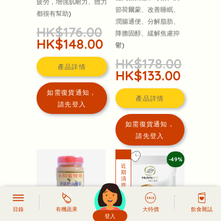
疲勞，增強肌耐力、體力
節荷爾蒙、改善睡眠、
都很有幫助)
潤腸通便、分解脂肪、
HK$176.00
降膽固醇、緩解焦慮抑
HK$148.00
鬱)
HK$178.00
產品詳情
HK$133.00
如需復貨通知，
產品詳情
請先登入
如需復貨通知，
請先登入
-49%
目錄
有機蔬果
大特價
飲食雜誌
登入
頭像生成器: 快樂家庭網上店