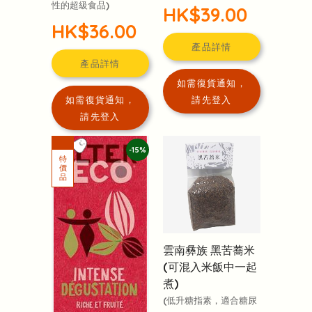
性的超級食品)
HK$39.00
HK$36.00
產品詳情
產品詳情
如需復貨通知，
如需復貨通知，
請先登入
請先登入
-15%
雲南彝族 黑苦蕎米
(可混入米飯中一起
煮)
(低升糖指素，適合糖尿