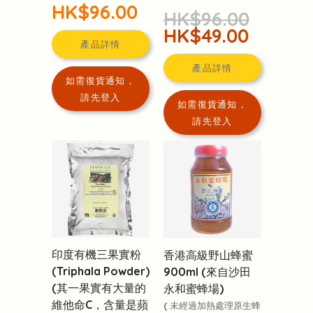
HK$96.00
HK$96.00
HK$49.00
產品詳情
產品詳情
如需復貨通知，
請先登入
如需復貨通知，
請先登入
印度有機三果實粉
香港高級野山蜂蜜
(Triphala Powder)
900ml (來自沙田
(其一果實有大量的
永和蜜蜂場)
維他命C，含量是蘋
( 未經過加熱處理原生蜂