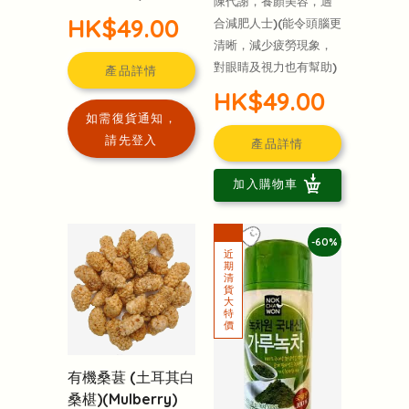
陳代謝，養顏美容，適
HK$49.00
合減肥人士)(能令頭腦更
清晰，減少疲勞現象，
對眼睛及視力也有幫助)
產品詳情
HK$49.00
如需復貨通知，
請先登入
產品詳情
加入購物車
-60%
有機桑葚 (土耳其白
桑椹)(Mulberry)