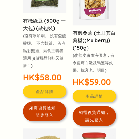
有機綠豆 (500g 一
大包) (散包裝)
有機桑葚 (土耳其白
(沒有添加劑。 沒有亞硫
桑椹)(Mulberry)
酸鹽。 不含麩質。 沒有
(150g）
輻射照過。素食主義者
(改善皮膚血液供應，有
適用 )(做甜品好味又健
令皮膚白嫩及烏髮等效
康！)
果、抗衰老、明目)
HK$58.00
HK$59.00
產品詳情
產品詳情
如需復貨通知，
如需復貨通知，
請先登入
請先登入