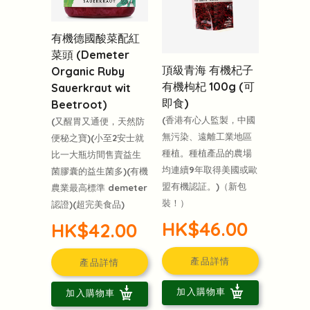
有機德國酸菜配紅
菜頭 (Demeter
頂級青海 有機杞子
Organic Ruby
有機枸杞 100g (可
Sauerkraut wit
即食)
Beetroot)
(香港有心人監製，中國
(又醒胃又通便，天然防
無污染、遠離工業地區
便秘之寶)(小至2安士就
種植。種植產品的農場
比一大瓶坊間售賣益生
均連續9年取得美國或歐
菌膠囊的益生菌多)(有機
盟有機認証。)（新包
農業最高標準 demeter
裝！）
認證)(超完美食品)
HK$46.00
HK$42.00
產品詳情
產品詳情
加入購物車
加入購物車