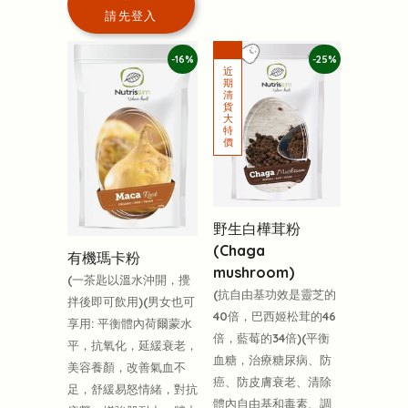
請先登入
-16%
-25%
野生白樺茸粉
(Chaga
有機瑪卡粉
mushroom)
(一茶匙以溫水沖開，攪
(抗自由基功效是靈芝的
拌後即可飲用)(男女也可
40倍，巴西姬松茸的46
享用: 平衡體內荷爾蒙水
倍，藍莓的34倍)(平衡
平，抗氧化，延緩衰老，
血糖，治療糖尿病、防
美容養顏，改善氣血不
癌、防皮膚衰老、清除
足，舒緩易怒情緒，對抗
體內自由基和毒素、調