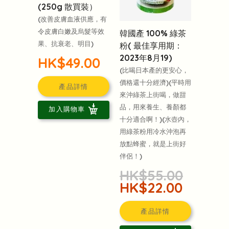
(250g 散買裝）
(改善皮膚血液供應，有
令皮膚白嫩及烏髮等效
韓國產 100% 綠茶
果、抗衰老、明目)
粉( 最佳享用期：
2023年8月19)
HK$49.00
(比喝日本產的更安心，
價格還十分經濟)(平時用
產品詳情
來沖綠茶上街喝，做甜
品，用來養生、養顏都
加入購物車
十分適合啊！)(水壺內，
用綠茶粉用冷水沖泡再
放點蜂蜜，就是上街好
伴侶！)
HK$55.00
HK$22.00
產品詳情