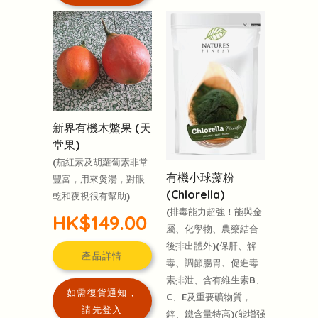
新界有機木鱉果 (天
堂果)
(茄紅素及胡蘿蔔素非常
有機小球藻粉
豐富，用來煲湯，對眼
(Chlorella)
乾和夜視很有幫助)
(排毒能力超強！能與金
HK$149.00
屬、化學物、農藥結合
後排出體外)(保肝、解
產品詳情
毒、調節腸胃、促進毒
素排泄、含有維生素B、
如需復貨通知，
C、E及重要礦物質，
請先登入
鋅、鐵含量特高)(能增强